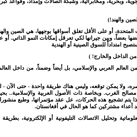
وية، وبحرية، ومخابراتية، وشبكة اتصالات وإمداد، وقواعد كبرى
صين والهند
!
)
ت المتحدة، أو على الأقل تغلق أسواقها بوجهها، هي الصين والهن
 بعضاً، وبين جيرانها لكي تعرقل إمكانات النمو الذاتي. أو 
ستصبح امتداداً للسوق الصينية أو الهندية
(من الداخل والخارج
!
)
ن العالم العربي والإسلامي، بل أيضاً وضمناً، من داخل الع
 ولا يمكن توقعه، وليس هناك طريقة واحدة - حتى الآن - لمح
الح الغرب. وبخاصة ذات الأصول العربية والإسلامية.. بحيث 
يتم تشجيع هذه الحركات، عل عقد مؤتمراتها، وطبع منشوراتها ف
أعداء مشتركين كما هو الحال في أفغانستان
.
وماتية وتحليل الاتصالات التليفونية أو الإلكترونية، بطري