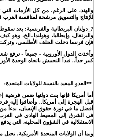
والهند، على الرغم، من كل الأزمات التي
للإنتاج والتسويق مرشحة لمنافسة الغرب ف
7_دولتان البريطانية والفرنسية: بعد سقو
والبرتغال، وإيطاليا، وهولندا..الخ، وهو ك
فإن فرنسا دخلت الحلف الأطلسي، وتركت الب
وأخذت الدول الأوروبية - جميعاً - ترفع ش
كبير جداً.. فبدأ التجييش باتجاه الوحدة الأور
**
العدو المفيد بالنسبة للولايات المتحدة
:
أما أمريكا فإنها بنت دولتها ضمن فرضية إع
قبل الهجرة إلى أمريكا.. وأضافوا إليه فر
أفضل ما في ثورة حقوق الإنسان، بدءاً من 
في الشرق إلى المحيط الهادي في الغرب!!
الاستقلالية في الشؤون المحلية، التي يدفع
وبما أن الولايات المتحدة الأمريكية، تحتل 