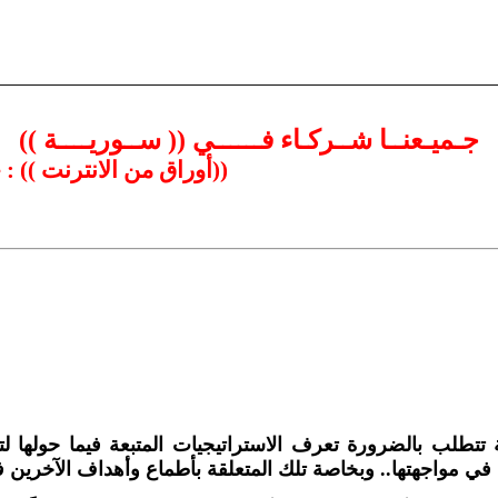
جـميـعنــا شــركـاء فــــــي (( ســوريــــة ))
((أوراق من الانترنت )) : 
ة تتطلب بالضرورة تعرف الاستراتيجيات المتبعة فيما حولها
 في مواجهتها.. وبخاصة تلك المتعلقة بأطماع وأهداف الآخرين 