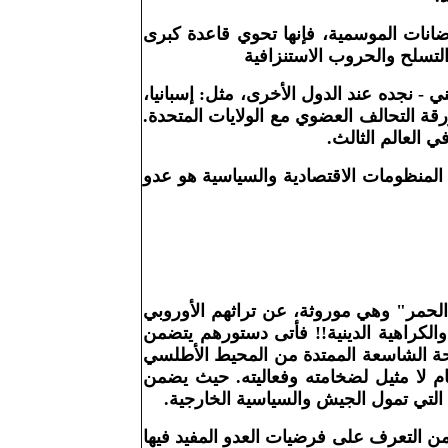
انات الموسمية، فإنها تحوي قاعدة كبرى
لتسلح والحروب الاستنزافية
- نجده عند الدول الأخرى، مثل: إسبانيا،
رقة التحالف العضوي مع الولايات المتحدة.
 العالم الثالث
.
 المنظومات الاقتصادية والسياسية هو عدو
د الحمر" وهي موروثة، عن تراثهم الأوروبي
والكراهية الدينية!! فأتى دستورهم يتضمن
ساحة الشاسعة الممتدة من المحيط الأطلسي
م لا مثيل لضخامته وفعاليته. حيث يضمن
، التي تمول الجيش والسياسية الخارجية
.
س من التعرف على فرضيات العدو المفيد فيها