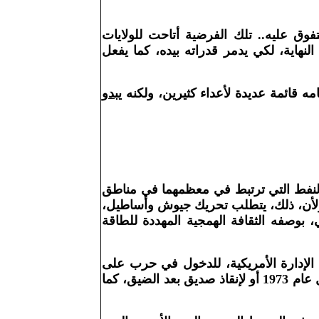
ق عليه.. تلك الفرضية أتاحت للولايات
لنهاية، لكي يدمر قدراته بيده، كما يفعل
مه قائمة عديدة لأعداء كثيرين، ولكنه
يبدو
ات النفط التي ترتبط في معظمهما في مناطق
. ولأن، ذلك، يتطلب تحريك جيوش وأساطيل،
 بوصفه الثقافة الهمجية المهددة للطاقة
الإدارة الأمريكية، للدخول في حرب على
ثلاث جبهات مختلفة في آن واحد. واحدة منها، على الأقل، لإنقاذ صديق أثناء الضيق، كما حدث مع إسرائيل عام 1973 أو لإنقاذ صديق بعد الضيق، كما