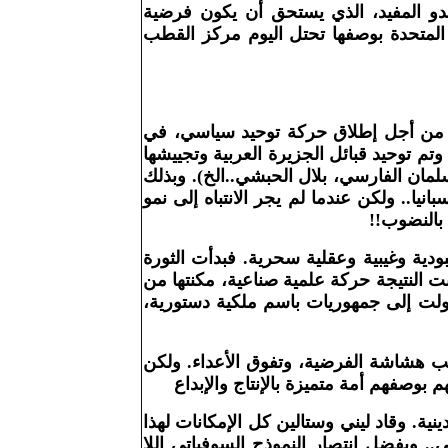
لعدو المفيد، الذي يستحق أن يكون فرضية
المتحدة بوصفها تحتل اليوم مركز القطب
زاً، من أجل إطلاق حركة توحيد سياسي، في
م توحيد قبائل الجزيرة العربية
وتجييشها
لمان الفارسي، بلال الحبشي..الخ). وبذلك
نيا.. ولكن عندما لم
يجر الانتباه إلى نمو
 بالنضوب
!!
ودية وغيبية وعقلية سحرية. فبدأت الثورة
نت النتيجة حركة علمية صناعية، مكنتها من
حولت إلى جمهوريات باسم ملكية دستورية،
بب هشاشة الفرضية، وتفوق الأعداء. ولكن
بوصفهم أمة متميزة بالإنتاج والإبداع
ية. وقاد ليني وستالين كل الإمكانات لهذا
.. وبفضل انتصار النموذج السوفياتي اللا