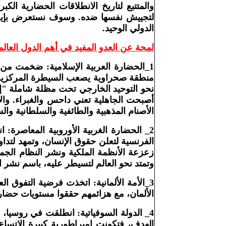
والمتتبع لتاريخ الانطلاقات الحضارية ال
لتجييش نفسها ضده. وسوف نستعرض بإيجاز 
الدولي الوحيد
.
لمحة عن العدو المفيد في أهم الدول العالم
1_الحضارة العربية الإسلامية: ضخمت من س
منطقة صحراوية يصعب السيطرة المركزية في
نحو التوحيد الخارجي تحت مظلة شاملة "إله
أصبحت الجاهلية تعني داحس والغبراء. وال
الأصنام المذهبية والطائفية والسلطانية وال
2_
الحضارة الغربية الأوروبية المعاصرة:
ان
الفرنسية لتعلن حقوق الإنسان، وتمهد لتداو
زعزعة الأنظمة الملكية ونشر النظام الجم
وتمتد نحو العالم لتسيطر عليه، باسم نشر 
3_الأمة الألمانية: اتخذت فرضية التفوق
الألمان، مع هزائمهم حققوا مستويات حضارية
4_
الدولة السوفياتية: انطلقت في روسيا، ب
الهدف، فتكونت امبراطورية كبيرة الاتساع،