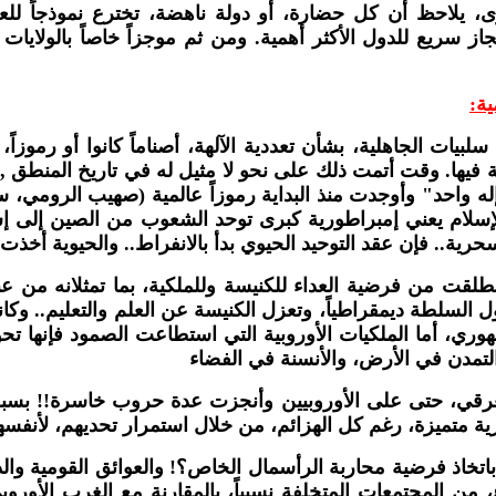
كبرى، يلاحظ أن كل حضارة، أو دولة ناهضة، تخترع نموذجاً ل
سريع للدول الأكثر أهمية. ومن ثم موجزاً خاصاً بالولايات 
ية
:
لبيات الجاهلية، بشأن تعددية الآلهة، أصناماً كانوا أو رمو
ها. وقت أتمت ذلك على نحو لا مثيل له في تاريخ المنطق , وت
 واحد" وأوجدت منذ البداية رموزاً عالمية (صهيب الرومي، س
إسلام يعني إمبراطورية كبرى توحد الشعوب من الصين إلى إسبا
سحرية.. فإن عقد التوحيد الحيوي بدأ بالانفراط.. والحيوية أخذت
طلقت من فرضية العداء للكنيسة وللملكية، بما تمثلانه من عب
ل السلطة ديمقراطياً، وتعزل الكنيسة عن العلم والتعليم.. وكا
هوري، أما الملكيات الأوروبية التي استطاعت الصمود فإنها ت
التمدن في الأرض، والأنسنة في الفضاء
 العرقي، حتى على الأوروبيين وأنجزت عدة حروب خاسرة!! بس
 متميزة، رغم كل الهزائم، من خلال استمرار تحديهم، لأنفسهم 
اتخاذ فرضية محاربة الرأسمال الخاص؟! والعوائق القومية والدين
 من المجتمعات المتخلفة نسبياً، بالمقارنة مع الغرب الأوروبي