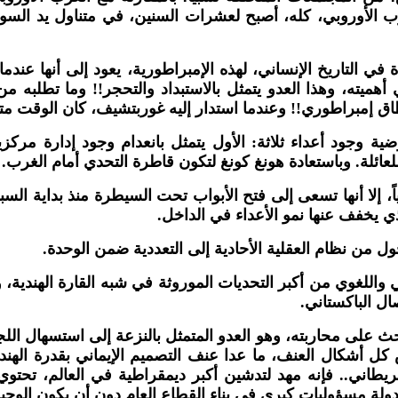
غرب الأوروبي، كله، أصبح لعشرات السنين، في متناول يد السو
في التاريخ الإنساني، لهذه الإمبراطورية، يعود إلى أنها عن
أهميته، وهذا العدو يتمثل بالاستبداد والتحجر!! وما تطلبه
اق إمبراطوري!! وعندما استدار إليه غوربتشيف، كان الوقت متأخ
ية وجود أعداء ثلاثة: الأول يتمثل بانعدام وجود إدارة مرك
لعائلة. وباستعادة هونغ كونغ لتكون قاطرة التحدي أمام الغرب
.
ياً، إلا أنها تسعى إلى فتح الأبواب تحت السيطرة منذ بداية ال
ذي يخفف عنها نمو الأعداء في الداخل
.
ول من نظام العقلية الأحادية إلى التعددية ضمن الوحدة
.
ديني واللغوي من أكبر التحديات الموروثة في شبه القارة الهندي
ال الباكستاني
.
حث على محاربته، وهو العدو المتمثل بالنزعة إلى استسهال اللج
كل أشكال العنف، ما عدا عنف التصميم الإيماني بقدرة الهند، 
ريطاني.. فإنه مهد لتدشين أكبر ديمقراطية في العالم، تحتو
دولة مسؤوليات كبرى في بناء القطاع العام دون أن يكون الوحي