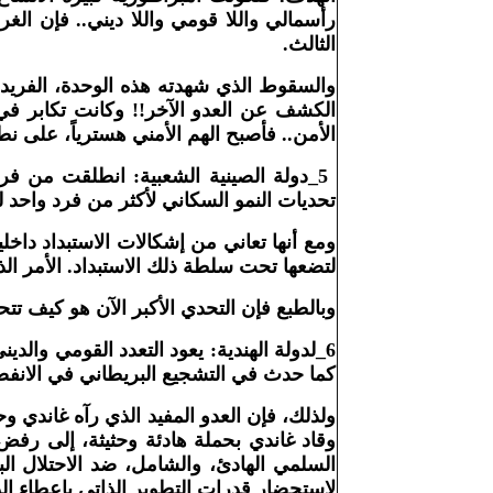
رأسمالي واللا قومي واللا ديني.. فإن ال
الثالث
.
والسقوط الذي شهدته هذه الوحدة، الفريدة 
الكشف عن العدو الآخر!! وكانت تكابر في 
الأمن.. فأصبح الهم الأمني هسترياً، على نط
5_دولة الصينية الشعبية: انطلقت من فرض
تحديات النمو السكاني لأكثر من فرد واحد ل
ومع أنها تعاني من إشكالات الاستبداد داخل
لتضعها تحت سلطة ذلك الاستبداد. الأمر ال
وبالطبع فإن التحدي الأكبر الآن هو كيف تتح
6_لدولة الهندية: يعود التعدد القومي وال
كما حدث في التشجيع البريطاني في الانفص
ولذلك، فإن العدو المفيد الذي رآه غاندي و
وقاد غاندي بحملة هادئة وحثيثة، إلى رفض 
السلمي الهادئ، والشامل، ضد الاحتلال الب
لاستحضار قدرات التطوير الذاتي بإعطاء ال