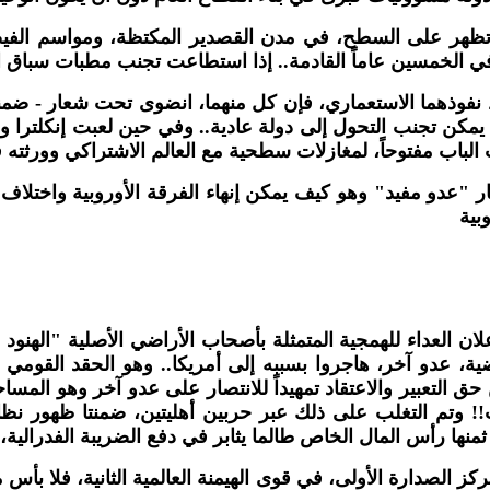
 تظهر على السطح، في مدن القصدير المكتظة، ومواسم الفيض
ي الخمسين عاماً القادمة.. إذا استطاعت تجنب مطبات سباق ا
ط نفوذهما الاستعماري، فإن كل منهما، انضوى تحت شعار - ضمني 
يف يمكن تجنب التحول إلى دولة عادية.. وفي حين لعبت إنكلترا و
اب مفتوحاً، لمغازلات سطحية مع العالم الاشتراكي وورثته في
عار "عدو مفيد" وهو كيف يمكن إنهاء الفرقة الأوروبية واختلاف
وبية
لان العداء للهمجية المتمثلة بأصحاب الأراضي الأصلية "الهنو
ضية، عدو آخر، هاجروا بسببه إلى أمريكا.. وهو الحقد القومي 
حق التعبير والاعتقاد تمهيداً للانتصار على عدو آخر وهو الم
 وتم التغلب على ذلك عبر حربين أهليتين، ضمنتا ظهور نظا
 ثمنها رأس المال الخاص طالما يثابر في دفع الضريبة الفدرالية
مركز الصدارة الأولى، في قوى الهيمنة العالمية الثانية، فلا بأ