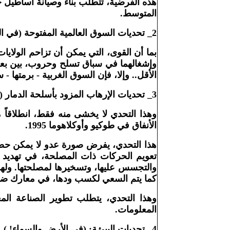
هذه الفرضية، تتطلب بناء وصيانة أساطيل ج
المتوسط
.
2_
تحديات السوق العالمية المفتوحة (في ال
بما أن القوى، التي يمكن أن تزاحم الولايا
وإشغالهما في سباق تسلح وحروب، بين بعضها
الأقل.. وإلا، فإن السوق الغربية - برمتها - 
3_
تحديات الإرهاب المزود بأسلحة الدمار 
وهذا التحدي لا يخشى منه فقط، انطلاقاً م
الأنفاق في طوكيو وأوكلاهوما 1995
.
هذا التحدي، يفرض صورة عدو لا يمكن حصره،
تعويم الحركات ذات المصلحة، في تهديد مص
والتجسس عليها، وتسخيرها لمصلحتها. ولهذا 
كما يتم السعي لكسب ودها، في معارك ضد 
وهذا التحدي، يتطلب تطوير الصناعة المعل
المعلومات
.
4_
تحديات البيئة: (في الأرض والسماء
!
)