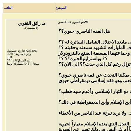
الموضوع
الكاتب
الامام الحيوي عبد الناصر
د. رائق النقري
أخ مشــترك
هل الفقه الناصري حيوي؟؟
ى مابعد الاحتلال الشامل السائرة له ؟؟
رف المليارات لتشويه سمعته وحقبته ؟؟
تاريخ التسجيل: Aug 2003
جماعتهما المسبقة الصنع بالبترودولار
رقم العضوية : 7540
البلد :
؟؟ وباسترلينيالخبرة؟؟ ؟؟
عدد المشاركات : 27
اتزال رغم كل الذي حدث؟؟ الى الان؟؟
بمعدل : 4.45 مشاركة يومياً
أين الإسلام وأين الديمقراطية في ذلك؟
عدل الذي يعده الإسلام معياراً لحيوية
 أم لا.. أليس في ذلك تعبير عن الحيوية