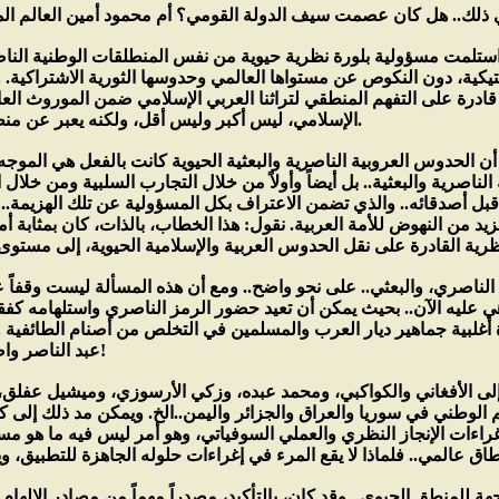
ري ذلك.. هل كان عصمت سيف الدولة القومي؟ أم محمود أمين العالم 
استلمت مسؤولية بلورة نظرية حيوية من نفس المنطلقات الوطنية الناص
لكتيكية، دون النكوص عن مستواها العالمي وحدوسها الثورية الاشتراكية
ون قادرة على التفهم المنطقي لتراثنا العربي الإسلامي ضمن الموروث ا
الإسلامي، ليس أكبر وليس أقل، ولكنه يعبر عن منطق واحد في مبادئه ومتنوع في ظروفه.
ن الحدوس العروبية الناصرية والبعثية الحيوية كانت بالفعل هي الموجه
ناصرية والبعثية.. بل أيضاً وأولاً من خلال التجارب السلبية ومن خلال 
 أبكى أعداءه من العرب قبل أصدقائه.. والذي تضمن الاعتراف بكل المسؤولية عن تلك ال
 نكسة 1967 ستكون حافزاً على مزيد من النهوض للأمة العربية. نقول: هذا الخطاب، بالذات، ك
، الناصري، والبعثي.. على نحو واضح.. ومع أن هذه المسألة ليست وقفاً
ا هي عليه الآن.. بحيث يمكن أن تعيد حضور الرمز الناصري واستلهامه كفق
غلبية جماهير ديار العرب والمسلمين في التخلص من أصنام الطائفية و
عبد الناصر واضحاً كل الوضوح في مثل هذا الحدوس؟!
 إلى الأفغاني والكواكبي، ومحمد عبده، وزكي الأرسوزي، وميشيل عفلق، وب
 الوطني في سوريا والعراق والجزائر واليمن..الخ. ويمكن مد ذلك إلى ك
راءات الإنجاز النظري والعملي السوفياتي، وهو أمر ليس فيه ما هو مست
للمنطق الحيوي.. وقد كان، بالتأكيد، مصدراً مهماً من مصادر الإلهام 