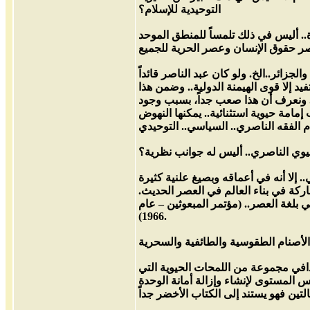
التوحيدية للإسلام؟
.. أليس في ذلك تلمساً للمنطق الموحد
لجزائر..الخ. ولو كان عبد الناصر قائداً
د إلا قوى الهيمنة الدولية.. وضمن هذا
 استلمه عام 1979، لكان ذلك عملاً إمامياً حيوياً جداً.. ونعرف أن هذا صعب جداً، بسبب وجود
مامة حيوية استثنائية.. يمكنها النهوض
 إلا أنه في أعماقه وبصيغ علنية كثيرة
اركة في بناء العالم في العصر الحديث.
ي بلغة العصر.. (مؤتمر المبعوثين – عام
1966).
افي مجموعة من اللمحات الحيوية التي
 المستوى لإنشاء وإزالة أمانة الوحدة