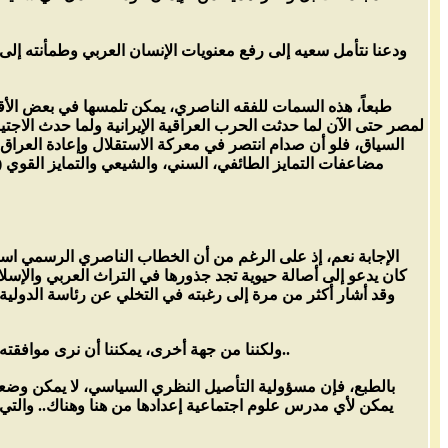
ودعنا نتأمل سعيه إلى رفع معنويات الإنسان العربي وطمأنته إلى
طبعاً، هذه السمات للفقه الناصري، يمكن تلمسها في بعض الأقطار، 
لمصر حتى الآن لما حدثت الحرب العراقية الإيرانية ولما حدث الاجتيا
مضاعفات التمايز الطائفي، السني، والشيعي والتمايز القوي (
الإجابة نعم، إذ على الرغم من أن الخطاب الناصري الرسمي استع
كان يدعو إلى أصالة حيوية تجد جذورها في التراث العربي والإسلام
وقد أشار أكثر من مرة إلى رغبته في التخلي عن رئاسة الدولية لي
ولكننا من جهة أخرى، يمكننا أن نرى موافقته تزيين "الميثاق" بتعبيرات ماركسية يؤكد على ضرورة وإمكانات تجاوز الأصنام الطقوسية والطائفية والسحرية..
بالطبع، فإن مسؤولية التأصيل النظري السياسي، لا يمكن وضعه
يمكن لأي مدرس علوم اجتماعية إعدادها من هنا وهناك.. والتي ل