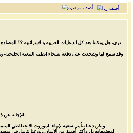
ترى، هل يمكننا بعد كل الدعايات الغريبه والاسرائبيه ؟؟ المضادة 
وقد سمح لها وشجعت على دفعه بسخاء انظمة التبعيه الخليجيه-وبخاص
للإجابة عن ذلك فإننا بادئ ذي بدء لسنا مع إعدام سيد قطب، ولسنا مع الحزب الواحد.. ولا نريد تبرئة عبد الناصر من الأخطاء.
ولكن دعنا نتأمل سعيه لإنهاء الموروث الانحطاطي المتمثل
المجتمعات بل وأكثر أهمية من الإيمان.. ودعنا نتأمل في سعيه ل