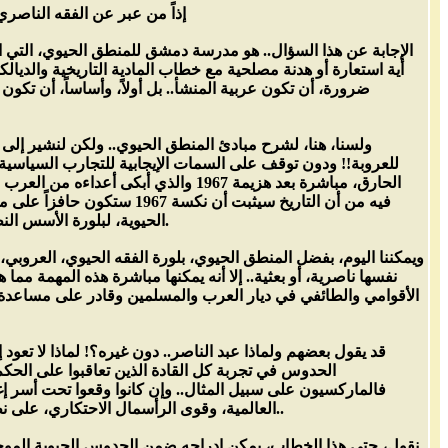
إذاً من عبر عن الفقه الناص
الإجابة عن هذا السؤال.. هو مدرسة دمشق للمنطق الحيوي، التي 
أية استعارة أو هدنة مصلحية مع خطاب المادية التاريخية والديا
ضرورة، أن تكون عربية المنشأ.. بل أولاً، وأساساً، أن تك
ولسنا، هنا، لشرح مبادئ المنطق الحيوي.. ولكن لنشير إلى أ
للعروبة!! ودون توقف على السمات الإيجابية للتجارب السياسية ال
الحارق، مباشرة بعد هزيمة 1967 والذي
فيه من أن التاريخ سيثبت أن
الحيوية، لبلورة الأسس النظرية القادرة على نقل الحدوس العربية والإسلامية الحيوية، إلى مستوى العولمة الحيوية دون تصنع ودون إدعاء.
ويمكننا اليوم، بفضل المنطق الحيوي، بلورة الفقه الحيوي، العروبي
نفسها ناصرية، أو بعثية.. إلا أنه يمكنها مباشرة هذه المهمة مم
الأقوامي والطائفي في ديار العرب والمسلمين وقادر على مساعدة أ
قد يقول بعضهم ولماذا عبد الناصر.. دون غيره؟! لماذا لا تعود
الحدوس في تجربة كل القادة الذين تعاقبوا على الحكم
فالماركسيون على سبيل المثال.. وإن كانوا وقعوا تحت أسر إغ
العالمية، وقوى الرأسمال الاحتكاري، على نطاق عالمي.. فلماذا لا يقع المرء في إغراءات حلوله الجاهزة للتطبيق، ويدعم إعلامي سياسي عسكري مباشر؟..
نقول، حتى هذا الخطاب، يمكن إدراجه ضمن الحدوس الحيوية الموجهة 