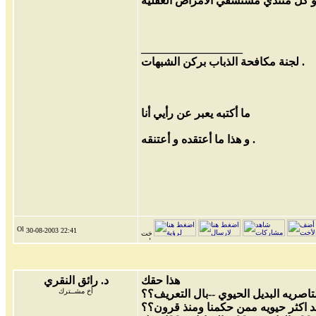
__________________
لجنة مكافحة الذباب بركن الشبهات .
ما أكتبه يعبر عن رأيي أنا
و هذا ما أعتقده و أعتنقه .
30-08-2003
22:41
هذا حقك
د. رائق النقري
أخ مشــترك
تاصريه البديل الحيوي --بال التعريف؟؟
ئد اكثر حيويه ممن حكمنا ومنذ قرون؟؟