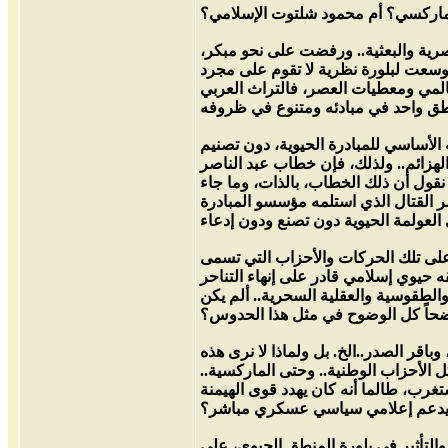
الماركسي؟ أم محمود شلتوت الإسلامي؟
رية والبعثية.. ورفضت على نحو مبكر،
. وسعت لبلورة نظرية لا تقوم على مجرد
لعالمي ومعطيات العصر، فالتراث العربي
 الأساسي للمبادرة الحيوية، دون تصنيم
الهزائم.. ولذلك، فإن خطاب عبد الناصر
هزيمة.. نقول أن ذلك الخطاب، بالذات، وما جاء
ان بمثابة أمر القتال الذي استلمه مؤسسو المبادرة
 على تلك الحركات والأحزاب التي تسمى
ه حيوي إسلامي قادر على إنهاء التناحر
الطقوسية والعقلية السحرية.. ألم يكن
اقر الصدر..الخ. بل ولماذا لا نرى هذه
ل الأحزاب الوطنية.. وحتى الماركسية..
غرب، طالما أنه كان يهدد قوى الهيمنة
والتأثير في بلورة المنطق الحيوي، على