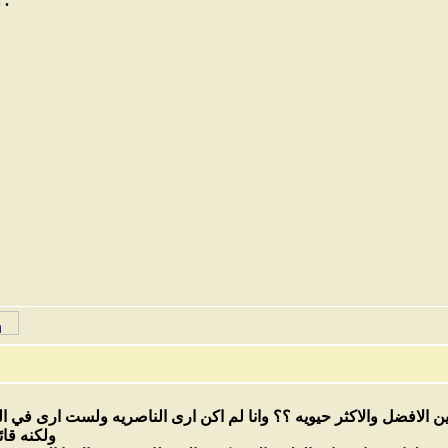
و كل منتدي مستشفي الامراض العقلية .
ن الافضل والاكثر حيويه ؟؟ وانا لم اكن ارى الناصريه ولست ارى في ال
ولكنه قا