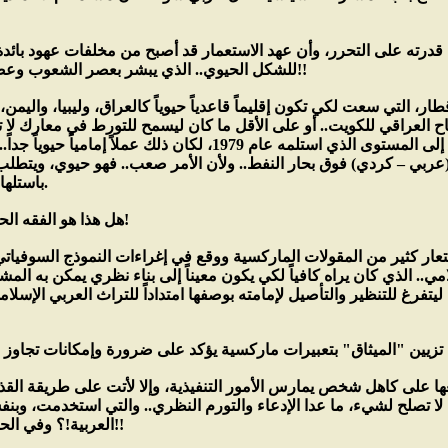
 قدرته على التحرر، وأن عهد الاستعمار قد أصبح من مخلفات عهود بائدة
للشكل الحيوي.. الذي يبشر بعصر الشعوب وعصر حقوق الإنسان وعصر الحرية للجميع!!
التي سعت لكي تكون إقليماً قاعدياً حيوياً كالعراق، وليبيا، واليمن، وا
ح العراقي للكويت.. أو على الأقل ما كان ليسمح للتورط في معارك لا تفي
السياق، فلو أن صدام انتصر في معركة الاستقلال وإعادة العراق إلى المستوى الذي
عربي – كردي) فوق بحار النفط.. ولأن الأمر صعب.. فهو حيوي، ويتطلب إ
باستلهام الفقه الناصري.. السياسي.. التوحيدي.
هل هذا هو الفقه الحيوي الناصري.. أليس له جوانب نظرية؟!
ار كثير من المقولات الماركسية ووقع في إغراءات النموذج السوفياتي..
ي.. الذي كان يراه كافياً لكي يكون معيناً إلى بناء نظري يمكن به المش
تفرغ للتنظير والتأصيل لإمامته بوصفها امتداداً للتراث العربي الإسلام
ا على كاهل شخص يمارس الأمور التنفيذية، وإلا لأتت على طريقة القذ
ا تصلح لشيء، ما عدا الإدعاء والتورم النظري.. والتي استخدمت، وبنفس
العربية!؟ وفي الحالتين فهو يستند إلى الكتاب الأخضر جداً!!