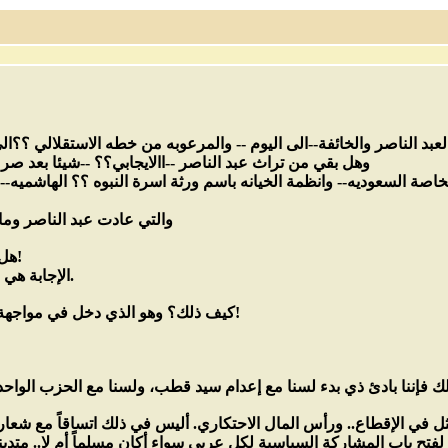
لعبد الناصر والخائفة--الى اليوم -- والمرعوبه من خطه الاستقلالي ؟؟ال
وهل بقي من تراث عبد الناصر --االايجابي؟؟ --شيئا بعد ص
ة السعوديه-- وانظمة الخيانه باسم ورثة اسرة النبوه ؟؟ الهاشميه-- و
والتي عادت عبد الناصر وم
هل يمكننا التحدث عن فقه ناصري حيوي؟!
الإجابة هي نعم. وهو فقه إسلامي ديمقراطي حيوي.
كيف ذلك؟ وهو الذي دخل في مواجهة مع التيار الإسلامي وأعدم سيد قطب؟!
 في الإقطاع.. ورأس المال الاحتكاري. أليس في ذلك اتساقاً مع شعار ال
فتح باب المشاركة السياسية لكل عربي سواء أكان مسلماً أم لا.. متديناً