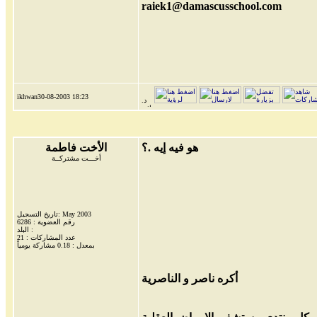
raiek1@damascusschool.com
ikhwan30-08-2003
18:23
هو فيه إيه .؟
الأخت فاطمة
أخـــت مشتركــة
تاريخ التسجيل: May 2003
رقم العضوية : 6286
البلد :
عدد المشاركات : 21
بمعدل : 0.18 مشاركة يومياً
أكره ناصر و الناصرية