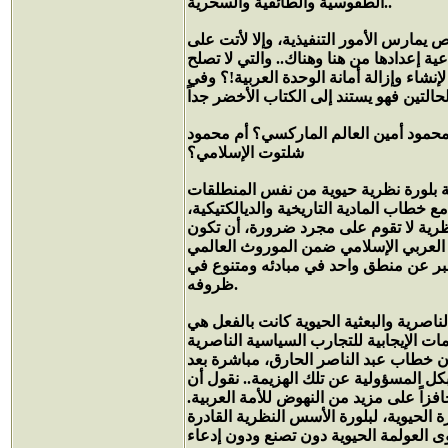
الطقوسية والطائفية والسحرية..
مارس الأمور التنفيذية، وإلا لأتت على
 إعدادها من هنا وهناك.. والتي لا تصلح
شاء وإزالة أمانة الوحدة العربية!؟ وفي
محمود أمين العالم الماركسي؟ أم محمود
شلتوت الإسلامي؟
 بلورة نظرية حيوية من نفس المنطلقات
 خطاب المادية التاريخية والديالكتيكية،
ظرية لا تقوم على مجرد ضرورة، أن تكون
ثنا العربي الإسلامي ضمن الموروث العالمي
عبر عن منطق واحد في مبادئه ومتنوع في
ظروفه.
ناصرية والبعثية الحيوية كانت بالفعل هي
ت الإيجابية للتجارب السياسية الناصرية
 فإن خطاب عبد الناصر الحارق، مباشرة بعد
اف بكل المسؤولية عن تلك الهزيمة.. نقول أن
ا جاء فيه من أن التاريخ سيثبت أن نكسة 1967 ستكون حافزاً على مزيد من النهوض للأمة العربية.
 الحيوية، لبلورة الأسس النظرية القادرة