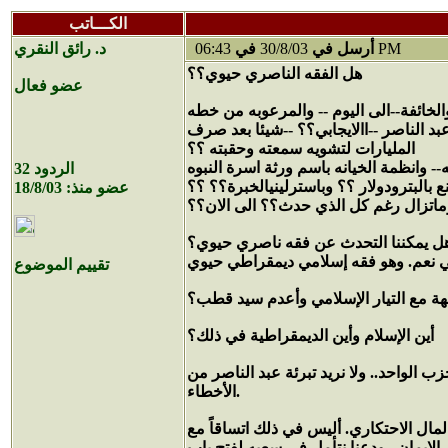
الكـــاتب
06:43 PM
أرسل في
30/8/03
في
د. رائق النقري
هل الفقه الناصري حيوي؟؟
عضو فعال
والخائفة--الى اليوم -- والمرعوبه من خطه
بد الناصر --االايجابي؟؟ --شيئا بعد صرف
المليارات لتشويه سمعته وحقبته ؟؟
 وانظمة الخيانه باسم ورثة اسرة النبوه
الردود
32
 بالبترودولار ؟؟ وباسترلينيالخبرة؟؟ ؟؟
عضو منذ:
18/8/03
ماتزال رغم كل الذي حدث؟؟ الى الان؟؟
تقييم الموضوع
أين الإسلام وأين الديمقراطية في ذلك؟
 الواحد.. ولا نريد تبرئة عبد الناصر من
الأخطاء.
مال الاحتكاري. أليس في ذلك اتساقاً مع
 الإيمان.. ودعنا نتأمل في سعيه لفتح باب