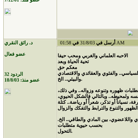
01:58 AM
أرسل في
31/8/03
في
د. رائق النقري
عضو فعال
الاحبه العلماني والغربي ومحب حيفا
تحية الحياة وبعد
معكم حق
لسياسي.. والفئوي والعقائدي والاقتصادي
الردود
32
والبيئي.. الخ.
عضو منذ:
18/8/03
تطلبات ظهوره وتنوعه وزواله.. وفي ذلك،
سه ولمحيطه.. وبالتالي فالشكل الحيوي،
رفة، نسياناً أو تذكر، شعراً أو رياضة.. كتلة
واللاعضوي، بين المادي والطاقي.. الخ.
بحسب حيوية متطلبات
التحول.