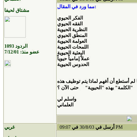
مما ورد في المقال:
مشتاق لحيفا
الفكر الحيوي
الفقه الحيوي
النظرية الحيوية
المنطق الحيوي
العولمة الحيوية
الردود
1093
اللمحات الحيوية
عضو منذ:
7/12/01
البعثية الحيوية
عملاً إمامياً حيوياً
الحدوس الحيوية
ا لم أستطع أن أفهم لماذا يتم توظيف هذه
"الكلمة" بهذه "الحيوية"
حتى الآن ؟
واسلم لي
العلماني
09:07 PM
أرسل في
30/8/03
في
غربي