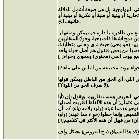
ني البيولوجية. بل هي صيغة أشمل للدلالة
ية أو بيئية أو فنية أو فكرية أو دينية أو
عائلية.. الخ.
صنع من ظاهرة ما دارة حية يمكن وصفها بـ
 دمج اشتقا قات (حيا، وحوا) المتقاربين
ي بين (حو وحي) حيث نرى معاني متطابقة.
 بعضها من بعض فنقول هم أصل حواء واحد
ن اللي، أي الحق من الباطل ويمكن قولها
(لا يعرف الحو من اللو)[3].
ي التعريف بسبب تقاربهما ويقول: إن (أبا
ي عثمان) أن هذه الألفاظ اقتربت أصولها
واء) مما عينه (واو) ولامه (ياء) كما أن
لقميص وإنما جعلوا (حواء مما عينه) (واو)