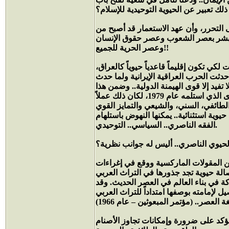
ذلك تعبير عن الحيوية التوحيدية للإسلام؟
 التحرر، وأن عهد الاستعمار قد أصبح من
 يبشر بعصر الشعوب وعصر حقوق الإنسان
وعصر الحرية للجميع!!
ي تكون إقليماً قاعدياً حيوياً كالعراق،
ا حدثت الحرب العراقية الإيرانية ولما حدث
تفيد إلا قوى الهيمنة الدولية.. وضمن هذا
السياق، فلو أن صدام انتصر في معركة الاستقلال وإعادة العراق إلى المستوى الذي استلمه عام 1979، لكان ذلك عملاً
الطائفي، السني، والشيعي والتمايز القوي
وية استثنائية.. يمكنها النهوض باستلهام
الفقه الناصري.. السياسي.. التوحيدي.
ن المقولات الماركسية ووقع في إغراءات
صالة حيوية تجد جذورها في التراث العربي
ركة في بناء العالم في العصر الحديث. وقد
ل لإمامته بوصفها امتداداً للتراث العربي
يؤكد على ضرورة وإمكانات تجاوز الأصنام