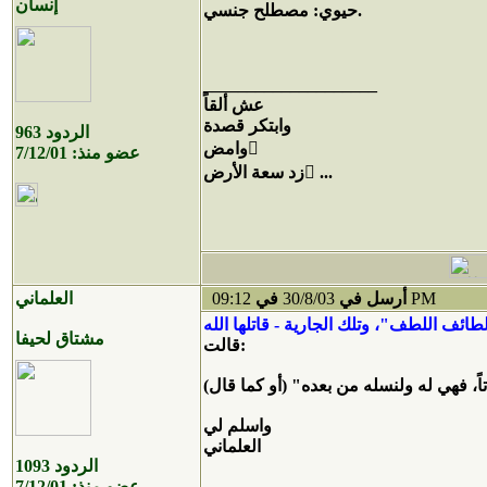
إنسان
حيوي: مصطلح جنسي.
____________________
عش ألقاً
وابتكر قصدة
الردود
963
وامض ِ
عضو منذ:
7/12/01
زد سعة الأرض ِ...
09:12 PM
أرسل في
30/8/03
في
العلماني
مشتاق لحيفا
قالت:
واسلم لي
العلماني
الردود
1093
عضو منذ:
7/12/01