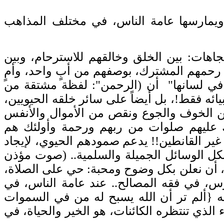
ا ويمارسها عامة الناس، في مختلف المذاهب
جاهات: بين الخلق وخالقهم للاسترحام، وبين
ع رحمهم المشترك، بوصفهم من أبٍ واحد، وأمٍ
ية في لسانها" أن (الرحمن": لفظة مشتقة من
يائه فقط!، بل أيضاً على سائر خلقه الحيويين،
 من الخوف والجوع ونقص من الأموال والأنفس
ولئك عليهم صلوات من ربهم ورحمة وأولئك هم
 المكاره، غير القانطين!! يدعم صمودهم الحيوي، لإيجاد
 وبكل الوسائل الجميلة والسلمية.. (صوت مؤذن
ية، أن نعلن بكل وضوح ومحبة: حي على الصلاة،
س، في فقه المصالح.. عند عامة الناس، في
ه {ألم تر أن الله يسبح له من في السموات
ل قد علم صلاته وتسبيحه والله عليم بما يفعلون} (النور 41). والجزاء الذي تنتظره الكائنات، هو الخير والحياة، في