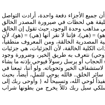
ن جميع الأجزاء دفعة واحدة، أرادت التواصل
الخليقة هي لحظات في صيرورة المصدر الخالق
ة في مذاهب وحدة الوجود، حيث تقول إن الخالق
) = (هي)، فإننا لا نقر أنها (هي) = (هو)، لأن
ة المصدرية الخالقة، ومن المعروف منطقياً،
ات الكلية الخالقة، لأن الجزئيات، هي جزئيات
ود (وحي) نتعرف به طريق الخير، وضرورة وجود
ء الحجاب أو يرسل رسولاً فيوحي بإذنه ما يشاء
(بللورات) لاستشفاف الخير وتحوياته. ولو أننا، تمعنا في
سائر الخلق.. فالله يوحي للنمل، أيضاً، بحيث
يذاً لوحي الله، وتسبيحاً له { وأوحى ربك إلى
سلكي سبل ربك ذللاً يخرج من بطونها شراب