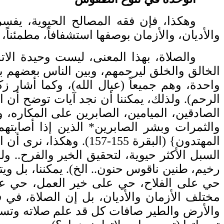
وهكذا، فإن فقه المصالح الحيوية، يفسر
والأديان، والأزمان بوصفها استشفافاً، مطمئناً، مق
والصلاة، بهذا المعنى، ليست وحيدة الا
الخالق والخلق ليرحمهم، وبين الناس بعضهم بع
واحدة، وهم جميعاً (عيال الله)، وكما أشار 
الرحم). ولذلك، يمكننا أن نجد آيات توضح أن ال
الصادقين، الميامين، الصابرين على المكاره،
والثمرات وبشر الصابرين* الذين إذا أصابتهم
المهتدون} (البقرة 155-
السبل الأكثر حيوية، لتحقيق الخير والفرح.. و
رخيم، طنين ناقوس حنون.. الخ). يمكننا، بل وي
حي على الفلاح، حي على خير العمل، حي على
مختلف الأزمان والأديان، بل إن الصلاة، في