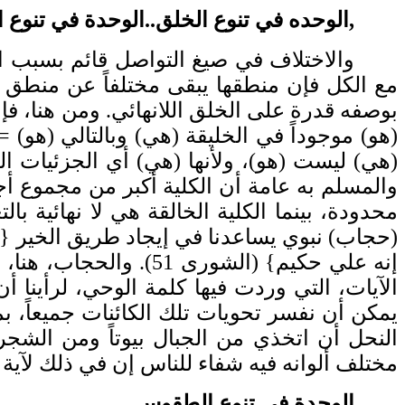
,
الوحده في تنوع
الخلق..ال
وحدة في تنوع 
والاختلاف في صيغ التواصل قائم بسبب ا
مع الكل فإن منطقها يبقى مختلفاً عن منطق ا
بوصفه قدرة على الخلق اللانهائي. ومن هنا، فإ
(هو) موجوداً في الخليقة (هي) وبالتالي (هو) = 
(هي) ليست (هو)، ولأنها (هي) أي الجزئيات ا
والمسلم به عامة أن الكلية أكبر من مجموع أجز
محدودة، بينما الكلية الخالقة هي لا نهائية 
(حجاب) نبوي يساعدنا في إيجاد طريق الخير { وم
إنه علي حكيم} (الشورى
الآيات، التي وردت فيها كلمة الوحي، لرأينا أ
يمكن أن نفسر تحويات تلك الكائنات جميعاً، بما
النحل أن اتخذي من الجبال بيوتاً ومن الش
مختلف ألوانه فيه شفاء للناس إن في ذلك لآية لقوم 
ال
وحدة في تنوع الطقوس