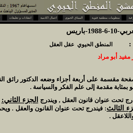
منظومات منطقية فئوية
الميثاق الحيوي
اعمال اكادمية
انتقادات و تعليقات
تحويات و حوارات
19-باريس
:
المنطق الحيوي عقل العقل
 مفيد أبو مراد
ب في 1271 صفحة مقسمة على أربعة أجزاء وضعه الدكتور رائق 
 بمثابة مقدمة إلى علم الفكر والسياسة .
الجزء الثاني:
رج تحت عنوان قانون العقل , ويندرج
ت
ء الثالث
: فيندرج تحت عنوان القانون والعقل . وي
اللاعقل .