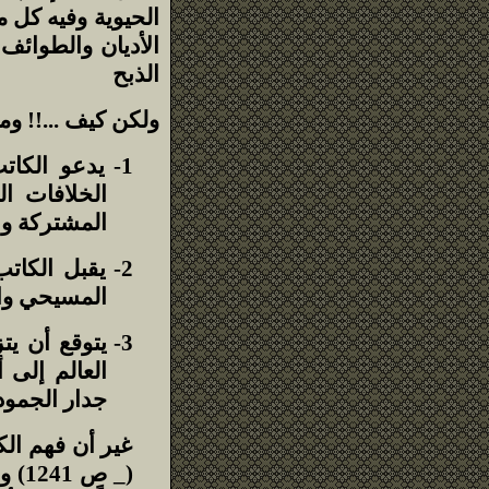
الحيوية وفيه كل 
الأديان والطوائف
الذبح
ولكن كيف ...!! و
1-
الخلافات ال
المشتركة والح
2-
يقبل الكات
المسيحي وال
3-
يتوقع أن ي
العالم إلى 
جدار الجمود
غير أن فهم الك
(_ 