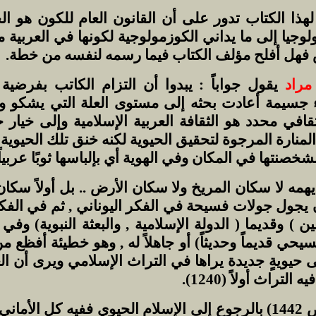
لهذا الكتاب تدور على أن القانون العام للكون هو الح
ولوجيا إلى ما يداني الكوزمولوجية لكونها في العربية 
 فهل أفلح مؤلف الكتاب فيما رسمه لنفسه من خطة.
مراد
يقول جواباً : يبدوا أن التزام الكاتب بفرضية
جسيمة أعادت بحثه إلى مستوى العلة التي يشكو ويع
ثقافي محدد هو الثقافة العربية الإسلامية وإلى خيار
لمنارة المرجوة لتحقيق الحيوية لكنه خنق تلك الحيوي
صنتها في المكان وفي الهوية أي بإلباسها ثوبًا عربياً إ
 يهمه لا سكان المريخ ولا سكان الأرض .. بل أولاً سكا
بعد أن يجول جولات فسيحة في الفكر اليوناني , ثم في الفك
ن ) وقديما ( الدولة الإسلامية , والبعثة النبوية) وف
سيحي قديماً وحديثاً) أو جاهلاً له , وهو خطيئة أفظع م
لى حيويةٍ جديدة يراها في التراث الإسلامي ويرى أن ا
لتراث أولاً (1240).
الحل عنده إذاً ( ص 1442) بالرجوع إلى الإسلام الحيوي ففيه كل ا