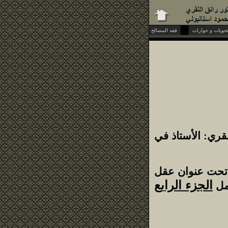
فقه المصالح
النقري: الأستاذ في
حت عنوان عقل
الجزء الرابع
حمل