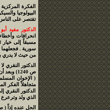
الفكرة المركزية 
البيولوجيا والسيك
تقتصر على الناس
الدكتور مفيد أبو 
انحرافات وأخطاء 
مسبقاً إلى خيار 
سورية . فجعلهما ا
من حيث لا يدري بشخ
الدكتور النقري لا
ص 1240) و
( الإخوان المسلمي
متجاهلاً الفكر الم
الدكتور النقري إ
الذي ولد وترعرع فيه ا