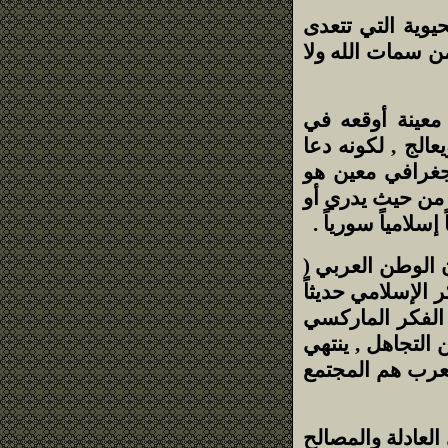
يوية التي تتعدى
من سمات الله ولا
 معينة أوقعه في
الج , لكونه دعا
 جغرافي معين هو
ة من حيث يدري أو
سلامياً سورياً .
ن الوطن العربي (
ر الإسلامي حديثاً
ي الفكر الماركسي
ن التجاهل , ينتهي
لعرب هم المجتمع
لأماني العادلة والمصالح