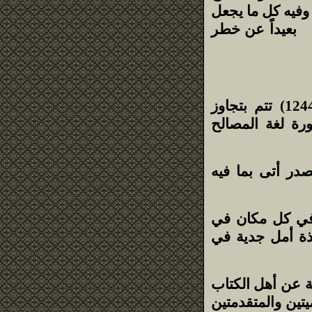
وفيه كل ما يجعل
م بعيداً عن خطر
يدعو الكاتب إلى حيوية إسلامية سياسية توحيدية تحريرية ( 1244) تتم بتجاوز
ورة لغة المصالح
در أتى بما فيه
وفي كل مكان في
ذة أمل جدية في
ة عن أهل الكتاب
الميتين والمتقدمتين