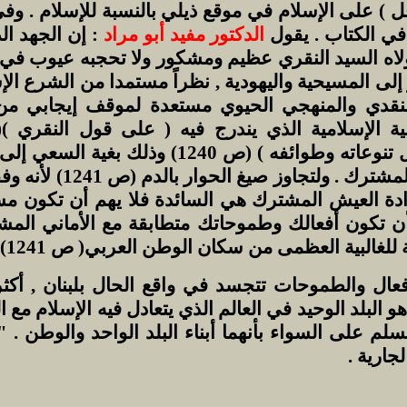
أقل ) على الإسلام في موقع ذيلي بالنسبة للإسلام . 
في الكتاب . يقول
الدكتور مفيد أبو مراد
: إن الجهد ال
اه السيد النقري عظيم ومشكور ولا تحجبه عيوب في ال
لى المسيحية واليهودية , نظراً مستمدا من الشرع ال
نقدي والمنهجي الحيوي مستعدة لموقف إيجابي من 
بية الإسلامية الذي يندرج فيه ( على قول النقري )(
والمسيحي بكل تنوعاته وطوائفه ) (ص 1240) وذل
حيوية للعيش المشترك . ولتجا
دة العيش المشترك هي السائدة فلا يهم أن تكون مسيحي
أن تكون أفعالك وطموحاتك متطابقة مع الأماني الم
للغالبية العظمى من سكان الوطن العربي( ص 1241)
عال والطموحات تتجسد في واقع الحال بلبنان , أكث
 هو البلد الوحيد في العالم الذي يتعادل فيه الإسلام 
م على السواء بأنهما أبناء البلد الواحد والوطن . "
لجارية .