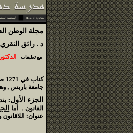
معجزة ام بداهة
الهندسة المعرفية
مجلة الوطن العربي-10-6-88
د . رائق النقري 
الدكتور
مع تعليقات
كتا
جامعة باريس , وهو
الجزء الأول:
يند
الجز
القانون . أما
عنوان: اللاقانون و