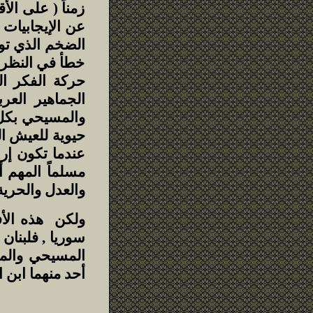
زمناً ( على ال
عن الإيجابيات 
الضخم الذي تول
خطأ في النظر إ
حركة الفكر ال
الجماهير العر
عندما تكون إرا
مسلماً المهم 
والعدل والحرية 
ولكن هذه الأف
سوريا , فلبنان
المسيحي والمسل
أحد منهما ابن ا