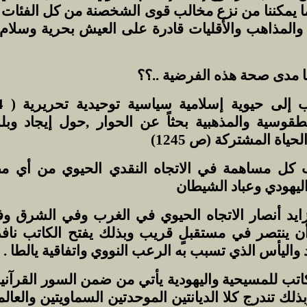
ما يمكننا من نزع مخالب قوى الشخصنة من كل الفئات 
 والمذاهب والأقليات قادرة على العيش بحرية وسلا
ما مدى صحة هذه الفرضية ..؟؟
طقوسية والمذهبية بحثاً عن الحوار ,حول إيجاد وبل
ياة المشتركة (ص 1245)
ب كل مساهمة في الاتجاه النقدي الحيوي من أي مص
يهودي وعباد الشيطان
تزايد أنصار الاتجاه الحيوي في الغرب وفي الشرق 
أن ينتصر في مستقبلٍ قريب وبذلك يفتح الكاتب ناف
 واليأس الذي تسبب به الرعب النووي واتفاقية يالطا .
اتب للمسيحية واليهودية يأتي من ضمن السور القرآني
ص 1241) وبذلك تندرج كلا الديانتين الموحدتين السماويتين والع