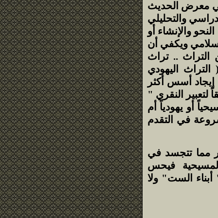
وفي معرض الحديث
دراسي والتحليلي
نحو والإنشاء أو
إسلامي ويكفي أن
التراث .. تراث
 التراث اليهودي
ك بغية السعي إلى إيجاد أسس أكثر
وز صيغ الحوار بالدم (ص 1241) لأنه وفقاً لتعبير النقري "
اً أو يهودياً أم
شروعة في التقدم
ر مما تتجسد في
مع المسيحية فيحس
 أبناء الست" ولا