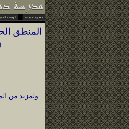
معجزة ام بداهة
الهندسة المعرفية
المنطق الح
ل
ولمزيد من المع