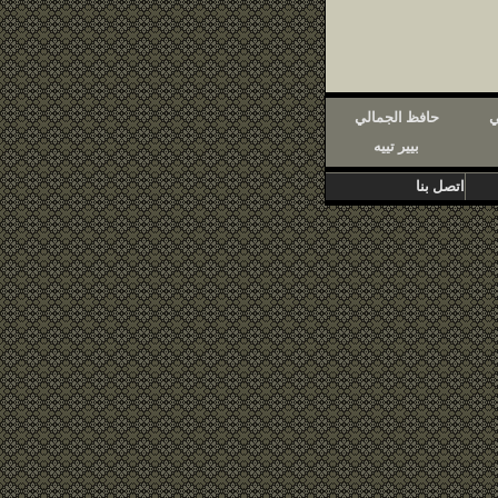
ي
حافظ الجمالي
بيير تييه
اتصل بنا