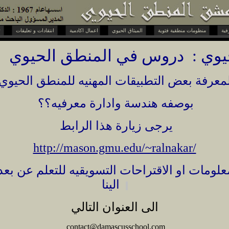
منظومات منطقية فئوية
الميثاق الحيوي
اعمال اكادمية
انتقادات و تعليقات
تحويات و حوارات
يوي :
دروس في المنطق الحيوي
معرفة بعض التطبيقات المهنيه للمنطق الحيوي
بوصفه هندسة وادارة معرفيه؟؟
يرجى زيارة هذا الرابط
http://mason.gmu.edu/~ralnakar/
لومات او الاقتراحات التسويقيه للتعلم عن بعد
الينا
الى العنوان التالي
contact
@damascusschool.com