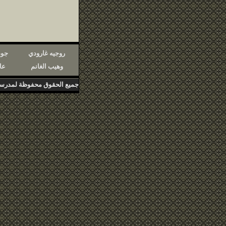
روجيه غارودي
جود
وهيب الغانم
عا
جميع الحقوق محفوظة لمدرسة دمشق