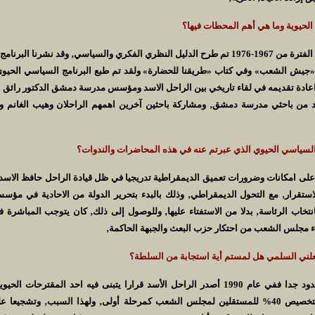
الحيوية وما هي أهم المحطات فيها؟
ــ بإيجاز شديد اقول في الفترة من 1967-1976 تم طرح الدليل النظري الفكري والسياسي‚ وقد ن
«جيش الشعب» وفي كتاب «طريقنا للحضارة» ولقد تم طبع البرنامج السياسي الحيوي
مت اعادة تقديمه في لقاء تاريخي بين الراحل الاسد ومؤسس مدرسة دمشق الدكتور رائق
 من باحثي مدرسة دمشق‚ ومشاركة باحثين آخرين اهمهم الراحلان وهيب الغانم و
ج السياسي الحيوي الذي عبرتم عنه في هذه المحاضرات والندوات؟
ل على امكانات وضرورات تعميق الديمقراطية تدريجيا في ظل قيادة الراحل حافظ الاسد‚
تقرار‚ مع التحول الديمقراطي‚ وذلك بالبدء بتحرير الدولة من الاحادية في مؤس
انتخاب الرئاسة‚ بدلا من الاستفتاء عليها‚ وللوصول إلى ذلك‚ كان يتوجب المباشرة 
اء مجلس الشعب من احتكار حزب البعث والجبهة الحاكمة‚
علني السلمي هل لمستم أية استجابة من السلطة؟
ــ نعم ولكن بشكل محدود جدا ففي عام 1990 أصدر الراحل الأسد قرارا يتبنى فيه احد المقتر
الديمقراطية القاضي بتخصيص 40% للمستقلين لمجلس الشعب كمرحلة أولى‚ ولهذا السبب‚ وت