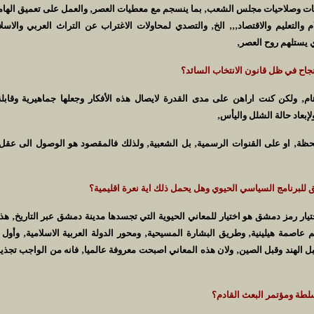
خابات وصلاحيات مجلس الشعب‚ بما ينسجم مع معطيات العصر‚ والعمل على تعميق اله
 والتعليم والاقتصاد‚‚‚ الخ‚ والتصدي لمحاولات الاغتراب عن التراث العربي والاسلا
 يستلهم روح العصر‚
جاح في ظل قانون الانتخاب السائد؟
هام‚ ولكن كنت اراهن على مدى القدرة لايصال هذه الأفكار وجعلها جماهيرية وقابلة
بعاد حالة الشلل واليأس‚
حظة‚ او على القنوات الرسمية‚ بل الشعبية‚ ولذلك فالمقصود هو الوصول الى 
 للبرنامج السياسي الحيوي وهل يحمل ذلك اية نعرة اقليمية؟
تيار رمز دمشق هو اختيار للمعاني الحيوية التي تجسدها مدينة دمشق عبر التاريخ‚ هذه
 عاصمة هيلينية‚ وطريق البشارة المسيحية‚ ومحور الدولة العربية الاسلامية‚ وأول 
قبل الهند وقبل الصين‚ ولان هذه المعاني اصبحت معروفة عالميا‚ فانه من الواجب تجذ
سلطة ومؤتمر البعث القادم؟