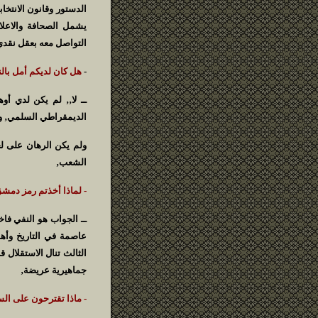
الدستور وقانون الانت
يشمل الصحافة والاعلام
التواصل معه بعقل نقدي
-
هل كان لديكم أمل بالن
ــ لا‚‚ لم يكن لدي أو
الديمقراطي السلمي‚ ولإ
ولم يكن الرهان على ل
الشعب‚
- لماذا أخذتم رمز دمشق
ــ الجواب هو النفي فاخ
عاصمة في التاريخ وأهم
الثالث تنال الاستقلال 
جماهيرية عريضة‚
- ماذا تقترحون على ال