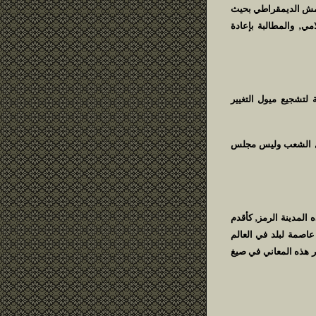
امش الديمقراطي بحيث
مي‚ والمطالبة بإعادة
 لتشجيع ميول التغيير
عقل الشعب وليس مجلس
 المدينة الرمز‚ كأقدم
عاصمة لبلد في العالم
ير هذه المعاني في صيغ