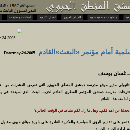
منظومات منطقية فئوية
الميثاق الحيوي
اعمال اكادمية
انتقادات و تعليقات
تحويات و حوارات
-24-2005
لمية أمام مؤتمر «البعث»القادم
Date:may-24-2005
ــ غسان يوسف
ة مقترحات مدرسة دمشق للمؤتمر القطري القادم لحزب البعث الذي سيعقد في يو
لنا معه هذا اللقاء‚
 تحدثنا عن اهدافكم‚‚ وهل ما زال لكم نشاط في الوقت الحالي؟
يقتصر على تقديم الرؤى السياسية والفكرية القادرة على بلورة ميثاق حيوي مقبول
ق إرادة الحياة‚ الحرية‚