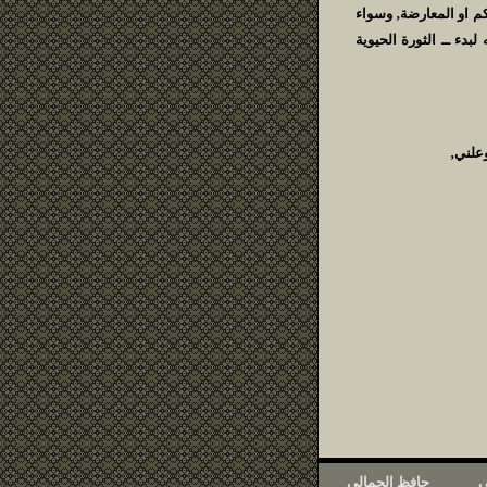
م او المعارضة‚ وسواء
بدء ــ الثورة الحيوية
وعلني‚
ي
حافظ الجمالي