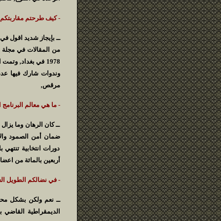
- كيف طرحتم مقاربتكم 
من المقالات في مجلة 
1978 في بغداد‚ وت
وندوات شارك فيها عدد
مرقص‚
- ما هي معالم البرنام
ــ كان الرهان وما يزا
ضمان أمن الصمود والاس
دورات انتخابية تنتهي ب
أربعين بالمائة من اعض
- في نضالكم الطويل ال