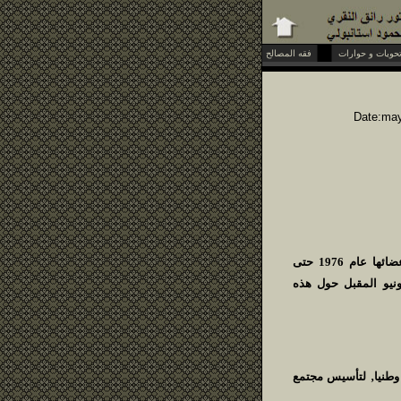
فقه المصالح
Date:may
اكد الباحث محمود استانبولي مدير موقع مدرسة دمشق للمنطق الحيوي‚ التي تعرض العشرات من اعضائها عام 1976 حتى
نيو المقبل حول هذه
 وطنيا‚ لتأسيس مجتمع