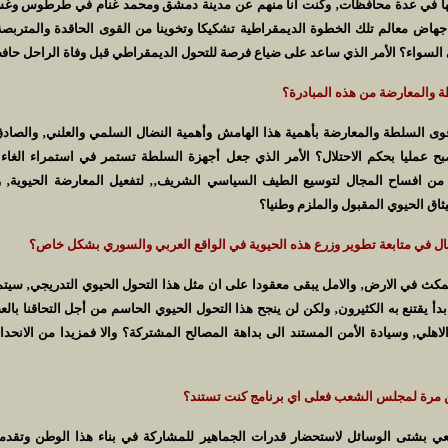
في عدة محافظات‚ وكنت أنا منهم عن مدينة دمشق ومحمد غنام في طرطوس وغ
هاض معالم تلك الخطوة الديمقراطية تشكيكا وتخوينا من القوى الحاقدة والمتربصة
 السواء؟ الأمر الذي ساعد على ضياع فرصة للتحول الديمقراطي قبل وفاة الراحل حافظ
ة والمعارضة من هذه المبادرة؟
وى السلطة والمعارضة بأهمية هذا الهامش وأهمية النضال السلمي والعلني‚ والصادق
بح عمليا بحكم الاحتلال؟ الأمر الذي جعل أجهزة السلطة تستمر في استمراء الغاء
دلا من افساح المجال لتوسيع الطيف السياسي الشريف‚‚ لتفعيل المعارضة الحيوية‚ وت
ميثاق الحيوي المقبول والملزم وطنيا؟
آمال في متابعة تطوير وزرع هذه الحيوية في الواقع العربي والسوري بشكل خاص؟
يمكث في الارض‚ والامل يبقى معقودا على ان مثل هذا التحول الحيوي التدريجي‚ سيتم 
أ يقتنع به الكثيرون‚ ولكن لن ينجح هذا التحول الحيوي الحاسم من أجل التحاقنا بالعص
لاهلي‚ وسيادة الأمن المستند الى بداهة المصالح المشتركة؟ والا فمزيدا من الانحدار
مرة لمجلس الشعب فعلى اي برنامج كنت تستند؟
عي بشتى الوسائل لاستحضار قدرات الجماهير للمشاركة في بناء هذا الوطن وتقدم