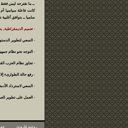
ــ ما نقترحه ليس فقط 
كانت فاعلة سياسيا أم ا
سلميا ــ بتوافق أغلبية
- تعميم الديمقراطية‚ بدء
- السعي لتطوير الدستور
- التوجه نحو نظام جمهور
- تجاوز نظام الحزب القا
- رفع حالة الطوارىء إلا
- السعي لاسترداد الأدمغ
- العمل على تطوير العم
روجيه غارودي
جود