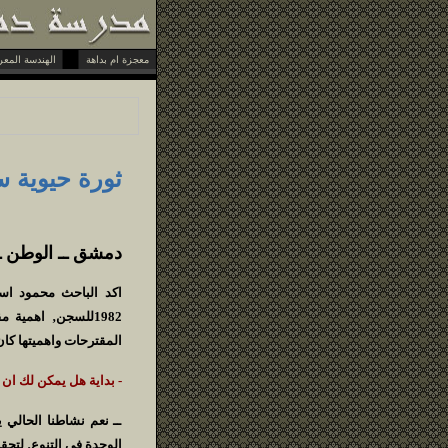
معجزة ام بداهة
الهندسة المعرفية
ثورة حيوية س
دمشق ــ الوطن 
1982للسجن‚ اهمي
المقترحات واهميتها كان 
- بداية هل يمكن لك ان
ــ نعم نشاطنا الحالي 
الوحدة في التنوع‚ لتحقي