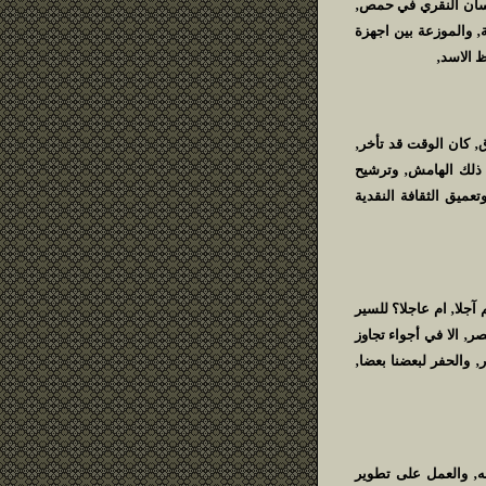
سان النقري في حمص‚
‚ والموزعة بين اجهزة
 الاسد‚
‚ كان الوقت قد تأخر‚
 ذلك الهامش‚ وترشيح
عميق الثقافة النقدية
آجلا‚ ام عاجلا؟ للسير
ر‚ الا في أجواء تجاوز
‚ والحفر لبعضنا بعضا‚
ه‚ والعمل على تطوير