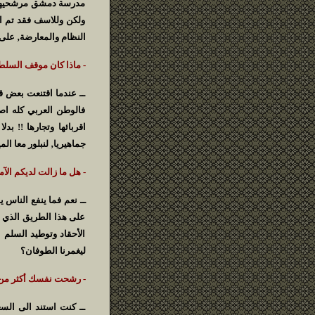
مدرسة دمشق مرشحيها 
ولكن وللاسف فقد تم اج
النظام والمعارضة‚ على
- ماذا كان موقف السلط
ــ عندما اقتنعت بعض ق
فالوطن العربي كله اص
اقربائها وتجارها !! ب
جماهيريا‚ لنبلور معا ال
- هل ما زالت لديكم ال
ــ نعم فما ينفع الناس 
على هذا الطريق الذي بد
الأحقاد وتوطيد السلم ا
ليغمرنا الطوفان؟
- رشحت نفسك أكثر من 
ــ كنت استند الى الس