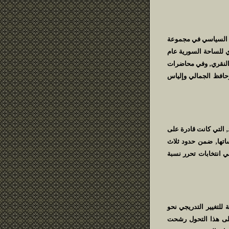
شرنا البرنامج السياسي في مجموعة
 للساحة السورية عام
 النقري‚ وفي محاضرات
حافظ الجمالي وإلياس
 التي كانت قادرة على
ساتها‚ ضمن حدود ثلاث
في انتخابات تحرر نسبة
حات الحيوية للتغيير التدريجي نحو
شجيعا على هذا التحول رشحت