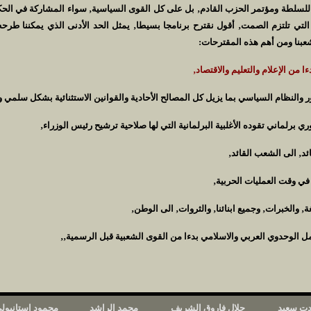
للسلطة ومؤتمر الحزب القادم‚ بل على كل القوى السياسية‚ سواء المشاركة في الحك
لتي تلتزم الصمت‚ أقول نقترح برنامجا بسيطا‚ يمثل الحد الأدنى الذي يمكننا طرحه ل
 شعبنا ومن أهم هذه المقترحات:
ا من الإعلام والتعليم والاقتصاد‚
 والنظام السياسي بما يزيل كل المصالح الأحادية والقوانين الاستثنائية بشكل سلمي 
ي برلماني تقوده الأغلبية البرلمانية التي لها صلاحية ترشيح رئيس الوزراء‚
ئد‚ الى الشعب القائد‚
 في وقت العمليات الحربية‚
ة‚ والخبرات‚ وجميع ابنائنا‚ والثروات‚ الى الوطن‚
ل الوحدوي العربي والاسلامي بدءا من القوى الشعبية قبل الرسمية‚‚
ت سعيد
جلال فاروق الشريف
محمد الراشد
محمود استانبول