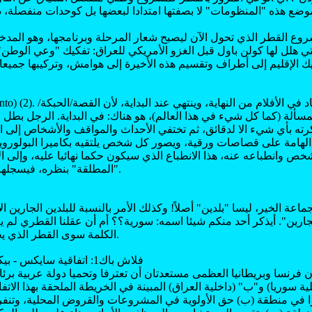
وضع هذه "المنظومات" لا بصفتها امتدادا لبعضها بل كوحدات منفصلة، د
وع القطر الذي تحول الآن ليصبح شعار المرحلة وبرنامجها، وهو المدخ
تي هلل لها كولن باول قبل الغزو الأمريكي للعراق: تفكيك "وعي الوطن"
يك الإقليم إلى أطراف وتقسيم هذه الأخيرة إلى هوامش، وتركيبها جميعا 
مسألة (كما كل شيء في هذا العالم)، هو هناك: في البداية. الرجل بط
اكرته بأي شيء الا لدقائق، ثم تختفي الأحداث والمواقف والأشخاص إلى ال
 الهامة على قصاصات ورقية، ويصور كل شخص يلتقيه بكاميرا البولوروي
خص وانطباعه عنه، هذا الانطباع الذي سيكون حكما نهائيا عليه، وإلى الأبد
"المطلقة" بنظره، فيسجلها بالوشم على جسده.
جارين". أيذكر أحد منكم شيئا اسمه: سورية؟؟ أم أن عقلنا القطري لم
الكلمة سوى القطر الذي يحمل نفس هذا الاسم.
فلاش باك1: اتفاقية سايكس - بيكو، 9 أيار (مايو) 1916
 إن فرنسا وبريطانيا العظمى مستعدتان أن تعترفا وتحميا دولة عربية ب
لية سوريا) و"ب" (داخلية العراق) المبينة في الخريطة الملحقة بهذا الات
ترا في منطقة (ب) حق الأولوية في المشروعات والقروض المحلية، وتن