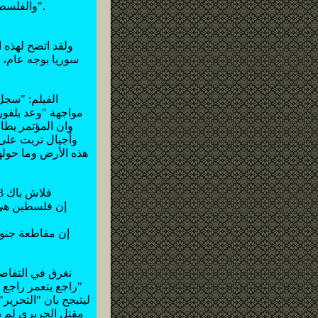
والفلسطينيون؟؟" ازدادت دهشتي. "في ذات الغرفة" أجاب دون ان يرف له جفن "إنها غرفة الشوام".
ولقد اتضح لهذه
مواجهة "وعد بلفو
وان المؤتمر يطال
وأجيال تربت على 
هذه الأرض وما حوله
فلاش باك 3: من مقررات المؤتمر العربي الفلسطيني الأول المنعقد من 27/1 إلى 10/2/1919 في القدس
إن فلسطين هي 
إن مقاطعة جنوب
نغرق في التفاصيل
"راجع يتعمر راجع