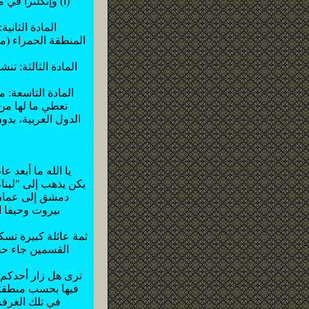
(آ) وإنكلترا في
المادة الثاني
المنطقة الحمراء (م
المادة الثالثة: ت
المادة التاسعة: 
تعطي ما لها من
الدول العربية، بد
بيروت وحيفا ا
ثمة عائلة كبيرة تس
القسمين جاء حظه
ترى هل زار أحدكم 
فيها بحسب منطقتهم
في تلك الغرفة