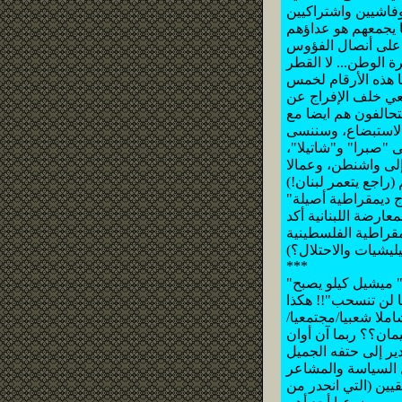
وفاشيين واشتراكيين
ا يجمعهم هو عداؤهم
نة على أنصال الفؤوس
ا هذه الأرقام لخمس
عي خلف الإفراج عن
حالفون هم ايضا مع
الاستبضاع، وسننسى
 "صبرا" و"شاتيلا"،
ى واشنطن، وعمالا
 ديمقراطية أصيلة"
ارضة اللبنانية أكد
ليست وراء الديمقراطية الفلسطينية
***
"السوري" حسين العودات يصف ما يجري بأنه "عودة لبنان إلى لبنان" (12)، بينما "السوري" ميشيل كيلو يصبح
ا لن تنسحب"!! هكذا
شاملا شعبيا/مجتمعيا/
مان؟؟ ربما آن أوان
ل السياسة والمشاعر
يين (التي انحدر من