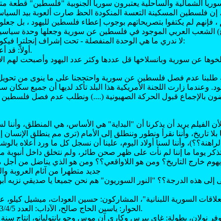
ي سوريا الشمالية والساحلية يعتبرون سوريا الجنوبية "فلسطين" قطعة متممة
 فإنهم لم يكتفوا بتصريحاتهم بوجوب إعطاء فلسطين لليهود ، بل جعلو
خ) الشعب العربي الموجود في فلسطين عن سورية وجعلها وحدة سياسي
لا ندري ما هي الوحدة المنفصلة - تحت إشراف إنجلترا فيكونون باقتراحاتهم هذه:
أولاً: قد أعطوا فلسطين لليهود.
سلخوها عن سورية وبانسلاخها قل عددها وكثر عدد اليهود وأصبحت لهم ا
. وعندما زارت اللجنة الأمريكية هذا البلد تأكد لديها أن جميع سكان س
ون بالإجماع قبول الحركة الصهيونية (....) ونطلب عدم فصل فلسطين
لأن الفيلم يريد أن يذكرنا أن "البداية" هي الأساس، هي المنطلق، وأننا ل
ا بلا تاريخ، وأننا نقرأ ونطور وننطلق إلى الأمام (ترى مم ينطلق الإنسان
اهنة؟؟)، وأننا لسنا أولاد اليوم، علينا أن نسجل كل ما ورد أعلاه بالوش
يهوم خارج التاريخ؟ ومن هو اللاواقعي؟؟ ومن هو الذي يناضل من أجل م
جديد متطهرا من آثام العروبة والج
الحوار: ياسين الحاج صالح، الآداب: العدد 3/4/5 2005، ص ص 25-31.