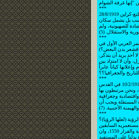
***
فحسب بل يشمل سكان
ريا مضادة للصهيونية، ولم
 والاستقلال. (5)
***
 للمؤتمر العربي الأول في
اقشعر بدن البعض؟)
 أحد يريد أن يتذكر.
 وأن لا امتداد بين
انها كياناً عابراً
لتاريخ والجغرافيا؟؟
***
 ونحن مرتبطون بها
 المستقلة ويجب أن
يمنة الأجنبية. (7)
***
ؤية (لعلها الرؤيا)؟
مستعمريه السابقين
ليتبجح بان "التحرير" قد تحقق في الكونغرس الأمريكي ومجلس الأمن بقانون محاسبة سورية والقرار 1559، وان
 ها هو عون بإشارة مباشرة يدلنا على المستفيد