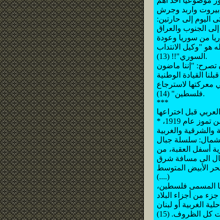
ور موضوعيا أحد أهم
ي بيروت واربد وجرش
اليوم إلى حارتين:
إلى الجنوب والعراق
ريا من سوريا وعودة
ه هو "وكيل الانتداب
السوري"!! (13).
 تصرح: "إننا ماضون
نا القيادة الوطنية
معركتها لاسترجاع
فلسطين" (14).
***
* نحن الموقعين أدناه، أعضاء المؤتمر السوري العام المجتمعين في دمشق في الثاني من تموز عام 1919،
الشمال: سلسلة جبال
ة أسفل العقبة، من
مال الى مسافة شرق
(....)
ريا المسمى فلسطين،
ية الغربية أو لبنان
 كل الظروف. (15)