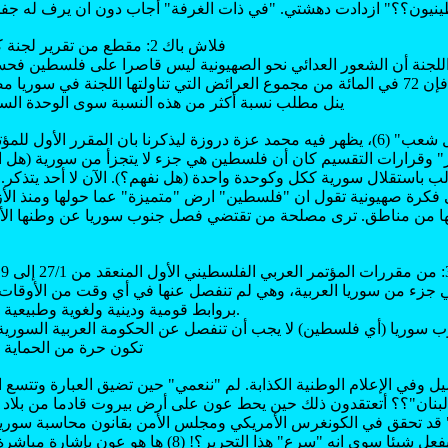
فلاش باك 2: مقطع من تقرير لجنة كنغ-كراين 28/8/1919
 اللجنة أن الشعور العدائي نحو الصهيونية ليس قاصرا على فلسطين 
سوريا بوجه عام، فإن 72 في المائة من مجموع العرائض التي تناولتها اللجنة في سو
ينل مطلب نسبة أكثر من هذه النسبة سوى الوحدة السورية
الفيلم: "سجل شعب" (6)، يظهر فيه محمد عزة دروزة ليذكرنا بان المقرر الأول
ر" وقرارات التقسيم كان أن فلسطين هي جزء لا يتجزأ من سورية (هل 
ب باستقلال سورية ككل وكوحدة واحدة (هل نفهم؟). الآن لا أحد يتذكر. لا
فكرة صهيونية تقول ان "فلسطين" ارض "متميزة" عما حولها ومنذ الأزل،
ا من مناطق. ترى مصلحة من تقتضي فصل جنوب سوريا عن وطنها الأم وإعل
ل
جزء من سوريا العربية، وهي لم تنفصل عنها في أي وقت من الأوقات،
بروابط قومية ودينية ولغوية وطبيعية واقتصادية وجغرافية.
 سوريا (أي فلسطين) لا يجب أن تنفصل عن الحكومة العربية السورية
تكون حرة من الحماية واله
 وفي الإعلام الوطنية الكذابة. لم "ننعمي" حين تضيق العبارة وتتسع الر
 لبنان"؟؟ أتعتقدون ذلك حين يحط عون على أرض بيروت قادما من بلاد 
مقتل الحريري لم يفعل شيئا سوى انه "سرع" هذا التحرير؟! (8)