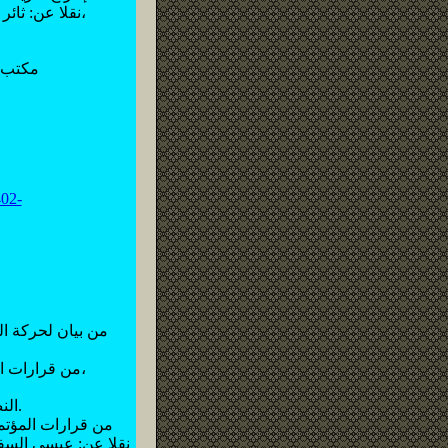
(3) نقلا عن: ثائر دوري، إعادة تشكيل المشرق العربي، كنعان (النشرة الالكترونية): العدد 613، 4 أيار 2005،
(5) مك
02-
(15) من قرارات المؤتمر السوري العام، 2/7/1919، وهو البرلمان السوري المنعقد أثناء إدارة الأمير فيصل،
نقلا عن George Antonius, The Arab Awakening, pp. 440-2، النص بالانجليزية والترجمة للكاتب.