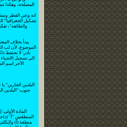
المصلحة، وهكذا تتم
انه وعي القطر ومشر
تشكيل الجغرافيا" ال
والطائفة"، تفك
الموضوع، لأن لب ال
نادر: لا تحتفظ ذ
الى تسجيل الاشياء
الآخر اسم الش
جنوب "البلدين ال
المادة الأولى:
المنطقتين "آ" (داخ
منطقة (آ) ولإنكل