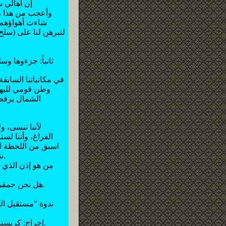
** إن أهال
شاءت أهواؤهم ،
لتبرهن لنا على (سل
ثانياً: جزءوها و
وطن قومي لليهود
الشمال يرفض
لأننا ننسى، و
الفراغ، وأننا لسن
اسبق من اللحظة الر
نتذكر يوما ما إننا لم نأت على ظهر صحن طائر، ولم نتخلق داخل أنبوبة مخبرية في ثقب اسود.
من هو إذن الذي 
هل نحن حمقى إلى هذه الدرجة؟؟ "النور السوريون" هم نحن جميعا يا صديقي نزيه أبو عفش... نحن جميعاً.
(2) Memento ، إخراج: كريستوفر نولان، بطولة: غاي بيرس وكاري آن موس وجو بانتوليانو، إنتاج سنة 2000.