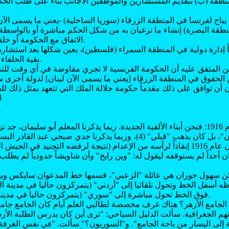
 منطقة (ب) بتقديم المستشارين والموظفين الأجانب بناء على طلب الحك
ة: يباح لفرنسا في المنطقة الزرقاء (سوريا الساحلية) -يعني ما يسمى الآن
نطقة البصرة) إنشاء ما ترغبان به من شكل الحكم مباشرة أو بالواسطة أ
الاتفاق مع الحكومة أو حلف الحكومات العربية.
نشأ إدارة دولية في المنطقة السمراء (فلسطين)، يعين شكلها بعد استشارة
بقية الحلفاء وممثلي شريف مكة.
من المتفق عليه أن الحكومة الفرنسية لا تجري مفاوضة في أي وقت للتن
 الحقوق في المنطقة الزرقاء [يعني ما يسمى الآن لبنان] لدولة أخرى 
ون أن توافق على ذلك مقدماً حكومة جلالة الملك التي تتعهد بمثل ذلك ل
ا
يا الله ما أبعد عام 1916: فنحن أبناء الألفية الجديدة. ربما يذكرنا المعلم أبو سليمان
يكن يذهب إلى "لبنان"، بل كان يذهب "قبلي" (4)، وربما يذكرنا جدي صبحي 
دمشق إلى عمان عام 1916 إنقاذاً لرأسه من الإعدام (نتيجة لرفضه التجنيد في ا
ن أحداً لم يستوقفه ليقول له: "وين رايح" وأن شاويشاً حدودياً لم يطلب
كن سهول حوران هي عائلة "الزعبي"، قسمها خط المدعوان سايكس وبي
 أسفل الخط وتحول تلقائيا إلى "أردني" (يتمركزون حاليا في مدينة الر
فوق الخط تحول مباشرة إلى "سوري" (يتمركزون حاليا في مدينة درعا). عائلة واحدة.
الجامع الأزهر؟ هناك غرف مخصصة لطالبي العلم أيام كان الجامع جامع
 الجغرافية. سألت الدليل السياحي: "ترى أين كان يدرس الطلبة الأرد
 إلى اليسار من باحة الجامع". و"السوريون؟" سألت. "في نفس الغرفة" 