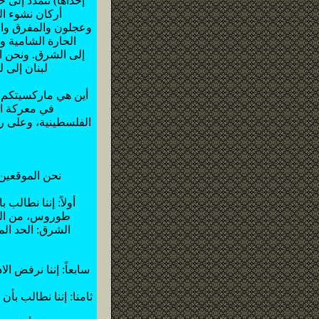
إحداها) تتمدد إلى 
أركان نشوء ال
وعجلون والمفرق وال
الحارة الشامية و
إلى الشرق. ونحن ا
لبنان إلى 
أين هي ماركسيتكم أ
في معركة ان
الفلسطينية، وعلى 
أولاً: إننا نطال
طوروس، من الجن
الشرق: الحد ال
سابعاً: إننا نرفض 
ثامنا: إننا نطالب بأ