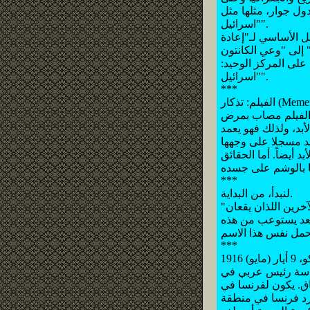
ول جوار، مثلها مثل
"اسرائيل".
ل الأساسي لـ"إعادة
 إلى "وعي الكانتون
على المركز الوحيد:
"اسرائيل".
***
الفيلم: تذكار (Memento) (2). يبدأ بخلاف المعتاد في الأفلام من النهاية، وينتهي عند البداية، لأن القصة/الحبكة/
ل الفيلم مصاب بمرض
أبد، ولذلك فهو يعمد
د مسجلا على وجهها
 أيضاً. أما الحقائق
***
لنبدأ، من البداية.
"البلدين الجارين" يا جماعة الخير، ليسا "بلدين" أصلاً! وكذلك الأمر بالنسبة للبلدين الجارين الآخرين اللذان يقعان
 يعد يستوعب من هذه
***
رئاسة رئيس عربي في
فاق. يكون لفرنسا في
فرد فرنسا في منطقة