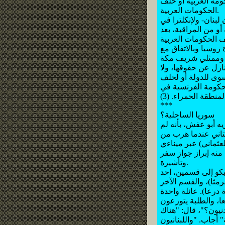
ومة العربية أو حلف
الحكومات العربية.
 لبنان- ولإنكلترا في
و من المراقبة، بعد
 روسيا وبالاتفاق مع
ازل عن حقوقها، ولا
سوى للدولة أو لحلف
لحكومة الفرنسية في
لمنطقة الحمراء. (3)
***
سوريا الساحلية؟
، جد نزيه أبو عفش، بأنه لم
عبد القادر البستاني عندما هرب من
لجيش العثماني) عبر ميناءي
 منه إبراز جواز سفر
وتأشيرة.
كو إلى قسمين، احد
مثا)، والقسم الآخر
ا، والطلبة يتوزعون
نيون؟"، قال: "هناك
أجاب. "واللبنانيون