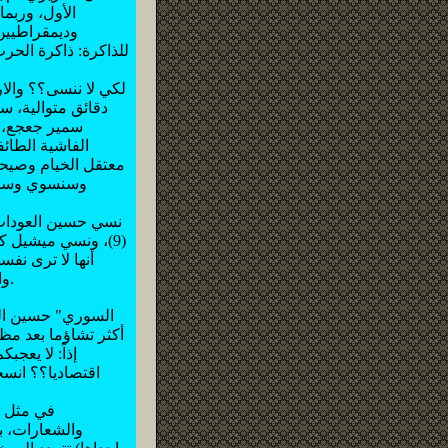
الأول، وربم
وديمقراطيين 
للذاكرة: ذاكرة الحر
لكي لا ننسى؟؟ والا
دقائق متوالية، 
سمير جعجع، و
الفاشية الطا
معتقل الخيام وصيحا
وسنسوي وسط ب
نسي حسين العودات 
(9)، ونسي ميشيل ك
واللبنانية"(11)! (أية ديمقراطية الله يستر عليك! ديمقراطية الطوائف والميليشيات والاحتلال؟).
أكثر تشاؤما بعد مظ
إذاً: لا يعج
اقتصاديا؟؟ انسح
في مثل ه
والشعارات، ب