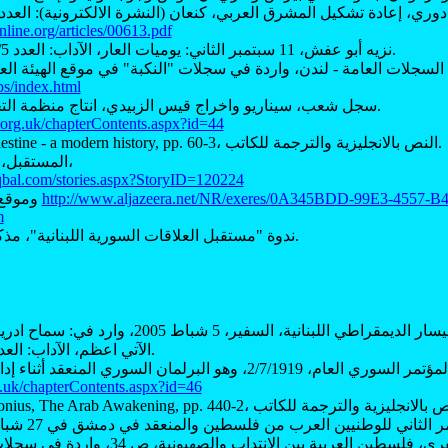
line.org/articles/00613.pdf
(4) نزيه أبو عفش، 11 سبتمبر الثاني: يوميات العار، الآداب: العدد 3/4/5 2005، ص 10.
تب السجلات العامة - لندن، واردة في سجلات "النكبة" في موقع الهيئة ال
.ps/index.html
(6) سجل شعب، سيناريو واخراج قيس الزبيدي، انتاج منظمة التحرير الفلسطينية.
.org.uk/chapterContents.aspx?id=44
نقلا عن Kayyali, Palestine - a modern history, pp. 60-3، النص بالانجليزية والترجمة للكاتب.
(8) المستقبل، الأحد 8 أيار 2005،
qbal.com/stories.aspx?StoryID=120224
http://www.aljazeera.net/NR/exeres/0A345BDD-99E3-4557-B4
وموقع "الجزيرة" الإخباري
m
(9) ندوة "مستقبل العلاقات السورية اللبنانية"، مذكور سابقا، ص 25.
الآتي اعظم، الآداب: العدد 3/4/5 2005، ص 37.
.uk/chapterContents.aspx?id=46
نقلا عن: عيسى السفري، فلسطين العربية بين الانت