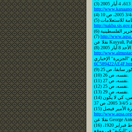
http://www.kanaanon
عامة للاستعلامات
http://nakba.sis.gov
(7)
http://www.aqsa
http://www.almusta
6C589422AE4F.ht
(10) نفسه، ص 26.
(11) نفسه، ص 27.
(12) نفسه، ص 25.
(13) نفسه، ص 29.
(14) من بيان لحركة اليسار الديمقراطي اللبنانية، السفير، 5 شباط 2005، وارد في: سماح ادريس، كي لا يكون
http://www.aqsa.org
(16) من قرارات المؤتمر الثاني للوطنيين العرب من فلسطين والمنعقد في دمشق في 27 شباط فبراير 1920،
داب والصهيونية، ص 34، واردة في سجلات "النكبة" في موقع