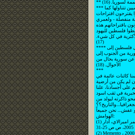
 لسوريا. (16)
*** وأعجب من هذا ، إن فلسطين المسكينة التعسة المنكودة الحظ صارت ألعوبة بيد السياسيين تتناولها كما
ا يقترحون اقتراحات
ة منفصلة - ولعمري
لأكثرية في كل شيء.
(17)
**** في مكاتباتنا السابقة طلبنا عدم فصل فلسطين عن سورية واحتججنا على ما ينوى من تحويل فلسطين إلى
ورية من الجنوب إلى
 عن سورية بحال من
الأحوال. (18)
***
سنا كائنات عائمة في
 إن لم يكن من أرضية
م على أجسادنا، علنا
حو ذاكرته ليولد من
غرافيا...والتاريخ؟؟
الهوامش:
(1) ندوة "مستقبل العلاقات السورية اللبنانية"، المشاركون: حسين العودات، ميشيل كيلو، عمر اميرالاي، أدار