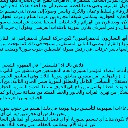
خارج المركز الشامي لتستقر في الأطراف لتفتح آفاق التجارة معها وتتبل
دول القومية، وحتى هذه اللحظة تستطيع أن تجد أحفاد هؤلاء التجار ف
زرقاء والسلط وعمان والكرك ونابلس وصولا إلى معان التي تنقسم حتى 
الحارة الحجازية، وتتكامل شبكة التجارة بين عرب الشام وعرب الحجاز 
لآن، وبعد قرن من الهزائم والاحباطات، أصبحنا نتحدث عن انسحاب سو
لبنان، وعمر اميرلاي يقارن سورية بالانتداب الفرنسي ويقول ان حزب الل
يها اليساريون الديمقراطيون؟ لكن حركة اليسار الديمقراطي في لبنان
تزاع القرار الوطني اللبناني المستقل، وسننجح في ذلك كما نجحت من قبل
رأسها ياسر عرفات، في رفض مقولة 'فلسطين جنوب سوريا' ومضت في 
فلاش باك 4: "فلسطين" في المفهوم الشعبي العربي قبل اختراعها
والمؤلفين من مندوبي مناطق سوريا الثلاث وهي المناطق الجنوبية والشرقية والغربية (...)
ب بالاستقلال السياسي الكامل والمطلق لسوريا ضمن الحدود التالية: من 
وب: الخط الواصل من رفح إلى الجوف متتبعا الحدود السورية الحجازي
مشكل من نهري الفرات والخابور والخط الممتد من مسافة شرق أبو ك
الجوف، ومن الغرب: البحر الأبيض المتوسط.
الادعاءات الصهيونية لتأسيس دولة يهودية في ذلك القسم من جنوب سو
ونحن نعارض أي هجرة يهودية إلى أي جزء من أجزاء البلاد.
ن لا يكون هناك أي تقسيم لسوريا، أو أي فصل لفلسطين أو المناطق الساحل
عن الدولة الأم، ونطالب بالحفاظ على وحدة البلاد تحت