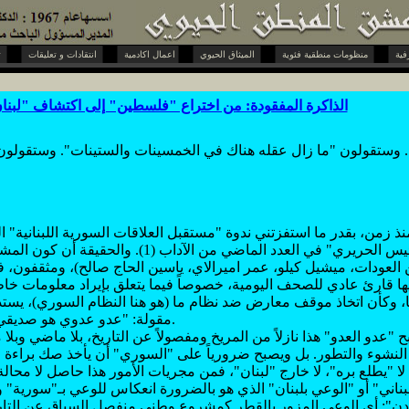
منظومات منطقية فئوية
الميثاق الحيوي
اعمال اكادمية
انتقادات و تعليقات
تحويات و حوارات
الذاكرة المفقودة: من اختراع "فلسطين" إلى اكتشاف "لبنا
 وستقولون "ما زال عقله هناك في الخمسينات والستينات". وستقولون 
 زمن، بقدر ما استفزتني ندوة "مستقبل العلاقات السورية اللبنانية
"تداعيات اغتيال الرئيس الحريري" في العدد الماضي من الآدا
لعودات، ميشيل كيلو، عمر اميرالاي، ياسين الحاج صالح)، ومثقفون، ف
ها قارئ عادي للصحف اليومية، خصوصاً فيما يتعلق بإيراد معلومات خا
ا، وكأن اتخاذ موقف معارض ضد نظام ما (هو هنا النظام السوري)، يستدع
مقولة: "عدو عدوي هو صديقي" في سياق إطلاقي.
"عدو العدو" هذا نازلاً من المريخ ومفصولاً عن التاريخ، بلا ماضي وبلا
 النشوء والتطور. بل ويصبح ضرورياً على "السوري" أن يأخذ صك براءة 
ا "يطلع بره"، لا خارج "لبنان"، فمن مجريات الأمور هذا حاصل لا محالة
لبناني" أو "الوعي بلبنان" الذي هو بالضرورة انعكاس للوعي بـ"سورية"
ردن": أي الوعي المزور بالقطر كمشروع وطني منفصل السياق عن التار