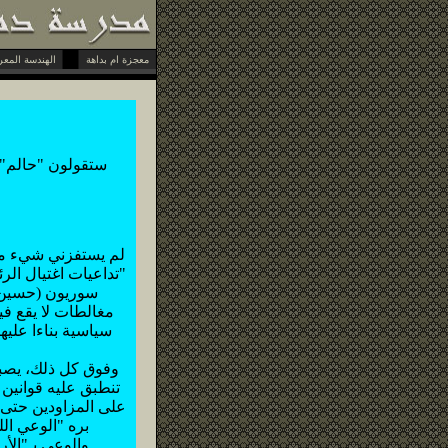
معجزة ام بداهة
الهندسة المعرفية
ستقولون "حالم".
لم يستفزني شيء منذ
سوريون (حسين ا
مغالطات لا يقع في
سياسية بناءا عليه
وفوق كل ذلك، يصبح 
تنطبق عليه قوانين
على المزاودين حتى ل
بره "الوعي ال
والوعي بـ"الأ