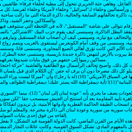
ا الفاعل. وهاهي جثة الحريري تتحول إلى مطية لحلفاء فرقاء: طائفيين 
ورأسماليين وحلفاء لـ"اسرائيل" وحلفاء لأمريكا وحلفاء لفرنسا..كل م
ب، ذاكرة تحالفاتهم السابقة والحالية، ذاكرة الدماء التي ما زالت ساخ
والسكاكين وحفر الشيد، وذاكرة الوطن... لا القطر.
رقام تتوالى على شاشة "المستقبل"، لأنه في اللحظة التي ستتوقف فيه
سيفقد البطل الذاكرة، وسينسى كيف يقوم حزب البيك "الاشتراكي" بالس
التحالف مع تياره، وسينسى كيف أن أصحاب قناة المستقبل وتيارهم يت
ئفية، وسننسى من وقف أمام الكونغرس ليستقوي بالغريب ويتمم زواج 
ت الألم التي كانت تؤرق أهالي الضيع المجاورة، وسننسى قانا، وسننسى
يروت بالأرض لتنهض ذاكرة جديدة باريسية، وسننسى حجة البطرك إل
مساكين رميوا إلى حتفهم من فوق بنايات شيدوها بعرقهم (راجع يتعمر لبنان!).
كل ذلك، وأصبح تحالف الرأسمال مع الطائفية والفاشية "حركة احتجاج
يلو كل ذلك مصرحاُ دون أن يرف له جفن "إن الكلام الذي قيل بلسان المع
أنها لا ترى نفسها في السياق الأمريكي" (10) (له يا رجل!) وأن "أميركا 
اهرة تأييد المقاومة بعد أن استنتج أن الجيش سينسحب حقا "لكن سوري
بكم انسحاب الطبقة الحاكمة القطرية وأدواتها الأمنية، بل تريدون انفكاكا 
اب سورية من سورية وعودة لبنان الى ذاكرة مخترعة. والمعلم أبو سلي
إلقاءه من فوق إحدى بنايات السوليدير إلى حتفه الجميل.
ذه الأيام من القرن الماضي، كانت الدولة القومية قيد التشكل، لا بفع
ل بالمفهوم المادي: تشكل السوق القومية. وكانت عائلات التجار الدمشق