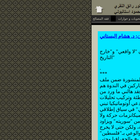
فقه المصالح
ن
: د. هشام البستاني
"لا واقعي" و"خارج
التاريخ"
.
***
" المنشورة ضمن ملف
ب (1). والحقيقة أن كون المشاركين في الندوة هم
قد هالني ما ورد من
طئة وتركيب تحليلات
ي أوتوماتيكيا تبني
 ميكانزمات حركة ولا
من "سوريته" ويزاود
، ولكن حتى لا يخرج
 والوعي بـ"فلسطين"
يخ والجغرافيا وحتى