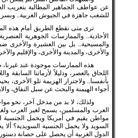
عن عواطف الجماهير المطالبة بتعريب العال
للشغب جاهزة في الجيوش الغربية.. وبسرع
ترى متى نقطع الطريق أمام هذه المصا
الأحادية.. والممارسات الجوهرية العنصرية ا
والمسيحية.. بل بين العشيرة والأخرى ضمن 
والأخرى، والمدينة والأخرى، والإقليم والآخر.
هذه الممارسات موجودة عند غيرنا، طب
اللحاق بالعصر، ودليلاً لأزماتنا السابقة وا
بأنفسنا.. ولاجترار الهزيمة تلو الأخرى، بح
أجواء الهيمنة والبحث عن سبل النفاق، والا
ولذلك، لا بد من مدخل آخر، نحو مواجه
العرب والمسلمين، يسمح لغير العرب ولغير 
مواطن يقيم في أمريكا ويحمل الجنسية ا
السويد ولا يحمل الجنسية السويدية؟ ألا 
الدول الغربية أن يحصل على حصانة دستورية