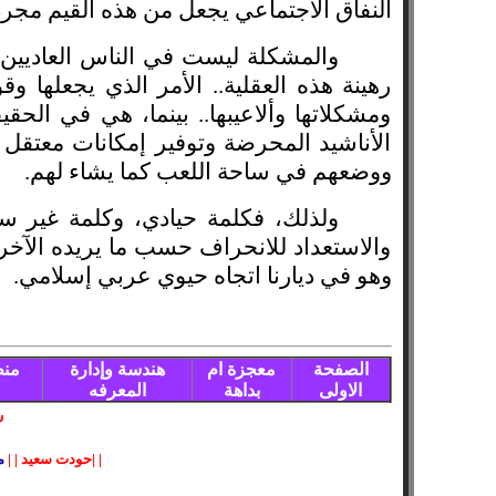
النفاق الاجتماعي يجعل من هذه القيم مجرد
والمشكلة ليست في الناس العاديين أ
رهينة هذه العقلية.. الأمر الذي يجعلها وقو
ومشكلاتها وألاعيبها.. بينما، هي في الحق
الأناشيد المحرضة وتوفير إمكانات معتقل ص
ووضعهم في ساحة اللعب كما يشاء لهم.
ولذلك، فكلمة حيادي، وكلمة غير سي
والاستعداد للانحراف حسب ما يريده الآخرون
وهو في ديارنا اتجاه حيوي عربي إسلامي.
الصفحة
معجزة ام
هندسة وإدارة
منظ
الاولى
بداهة
المعرفه
ر
| |
حودت
سعيد
| |
م