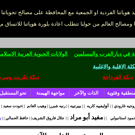
ومصالح العالم من حولنا تتطلب اعادة بلورة هوياتنا للاتساق مع 
ية في ديارالعرب والمسلمين
ال
ولايات الحيوية العربية الاسلامي
ة الاقلية والاغلبية
دبكة القرداحة
دبكة تكريت وسر
نطقية وفئوية
الذات والآخر
مواجهة الهيمنة
نحو المستقبل
او
وجيه غارودي
| |
ليفييه كاريه
| |
بييرتييه
| |
رنيه شيرر
| |
وهيب الغانم
| |
حودت
سعيد
|
|
مفيد أبو مراد
م
مود استانبولي
| |
| |
جلال فاروق الشريف
| |
حا
فظ الحمالي
| |