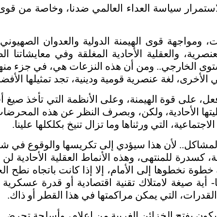
تمرار سياسة العداء العالمي ضدنا، وخاصة من قوى ال
ات، ومواجهة قوى الهيمنة الدولية والعدوان الصهيون
عنصرية، والعقلية الأحادية المغلقة وفي معايشاتنا ال
توى الخارجي.. ومن أن هذه النزعات هي، في جزء منها
ي الأخرى، لغة عنصرية قومية ودينية، تجد تمثيلها الأفض
، على قوة الهيمنة، وعلى الأنظمة التي تأخذ صيغ أقليا
ها الأحادية، ولكن، وبصرف النظر عن هذه المحرضات
جتماعية، التي ورثناها وما تزال تنيخ بكلكلها علينا.
مشاكل.. لأن هذا سيؤدي إلى تكريسها والوقوع في شبا
 كسدرة للمنتهى، وهذه الأنماط العقلية الأحادية لن 
طوة نخطوها إلى الأمام، إلا إذا كانت باتجاه نطح الجد
- أية صيغة لامتلاك تقنية اقتصادية أو قدرة عسكرية 
قدرات، التي يمكن مراكمتها في هذا القطر أو ذاك.
يكون بفتح الخزائن الغربية من إعلام، وأسلحة تحرض 