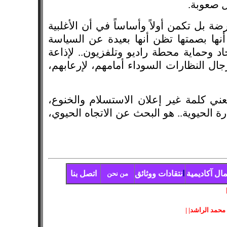
ل صعوبة.
ة بل تكمن أولاً وأساساً في أن الأغلبية
بة أنها بصمتها تظن أنها بعيدة عن السياسة
اد وحماية محطة راديو وتلفزيون.. لإذاعة
جال النظارات السوداء أمامهم، لإرعابهم،
ني كلمة غير إعلان الاستسلام والخنوع،
ة الحيوية.. هو البحث عن الاتجاه الحيوي،
ال آكاديمية
ا
نتقادات
ووثائق
اتصل بنا
من نحن
محمد الراشد
| |