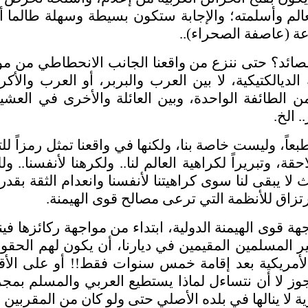
م وأسلمته؛ والإجابة ستكون بسيطة وسهلة طالما أن ا
ة (عاصفة الصحراء)..
ئد؟ حتى ننزع من واقعنا الجانب الانحطاطي من مورثن
لديالكتيكية، لا بين العرب والبربر، أو العرب والأكر
الطائفة الواحدة، وبين العائلة والأخرى في العشيرة
. الخ.
عاً، وليست خاصة بنا، ولكنها في واقعنا تمثل رمزاً 
للاحقة، وتبريراً لكراهية العالم لنا.. ولكرهنا لأنفسنا.
يث لا يبقى لنا سوى كراهيتنا لأنفسنا وانعدام الثقة بق
رتزاق للأنظمة التي ترعى مصالح قوى الهيمنة.
ة قوى الهيمنة الدولية، ابتداء من مواجهة ركائزها فين
المسلمين المقيمين في ديارنا، أن يكون لهم الحقوق و
لأمريكية بعد إقامة خمس سنوات فقط!! أو على الأ
يجوز لا أن نتساءل لماذا يستطيع العربي والمسلم بم
 لا ينالها في بلده الأصلي حتى ولو كان من المقربين