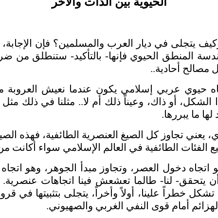
الحيوية بين الذات والآخر
وكيف يتجلى في ديار العرب والمسلمين؟ فإن الإجابة، لم
ندسة المنطق الحيوي فإنها- بالتأكيد- ستنطلق من ضرو
 مصالح أحادية..
اه حيوي عربي إسلامي يكون عندما نعيش العروبة م
الشكل، أو ذاك، وعيناً ذلك أم لا.. مثلنا في ذلك مثل 
ها ما يبررها.
يعني تجاوز كل الصيغ العنصرية الطائفية، فهذه الصيغ
ميع الفئات الطائفية في العالم الإسلامي سواء أكانت م
و اتجاه دخول العصر، وتجاوز مبدأ الجوهر، وهو اتجاه 
أن يتحقق- لنا- طالما تعشعش فينا اتجاهات عنصرية. ق
 تشكل خطراً علينا، أولاً وأخراً، يتجلى بتثبيتها في 
والهزائم أمام قوى النفي الغربي والصهيوني.