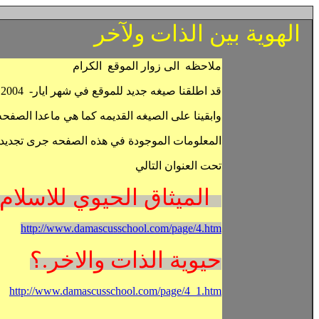
الهوية بين الذات ولآخر
ملاحظه الى زوار الموقع الكرام
قد اطلقنا صيغه جديد للموقع في شهر ايار- 2004
وابقينا على الصيغه القديمه كما هي ماعدا الصفحه
المعلومات الموجودة في هذه الصفحه جرى تجديدها
تحت العنوان التالي
الميثاق الحيوي للاسلام السياسي
http://www.damascusschool.com/page/4.htm
حيوية الذات والاخر
.؟
http://www.damascusschool.com/page/4_1.htm