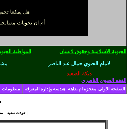
هل يمكننا تجميد هوياتنا الفردية او الجمعية مع المحافظة على مصالح تحوياتنا لمنطق عصرنا؟
أم ان تحويات مصالحنا 
الحيوية الاسلامية وحقوق لانسان
المواطنة الحيو
لامام
الحيوي
جمال عبد الناصر
مشكل
دبكة الصعيد
ال
فقه الحيوي الناصري
الصفحة الاولى
معجزة ام بداهة
هندسة وإدارة المعرفه
منظومات م
ر
| |
حودت
سعيد
| |
مح