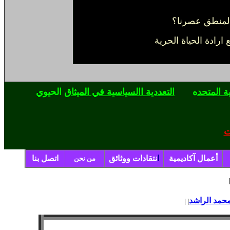
ارادة الحياة الحرية
ة المتحد
ه
التعددية االسياسية في الميثاق
الحيوي
ت
أعمال آكاديمية
ا
نتقادات
ووثائق
اتصل بنا
من نحن
حمد الراشد
| |