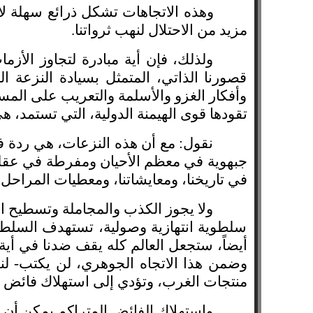
وهذه الاتجاهات تشكل ذرائع سهلة لاس
مزيد من الاحتلال لنهب ثرواتنا.
ولذلك، فإن أية مبادرة لتجاوز الأزم
قصورنا الذاتي، المتمثل بسيادة النزعة ال
وأفكار الغزو والأسلمة والتعريب على المس
تقودها قوى الهيمنة الدولية، التي تستمد، ه
نقول: مع أن هذه النزعات، هي ردة فعل
جبهوية في معظم الأحيان ومفرطة في عقليت
في تاريخنا، ومعايشاتنا، ومعطيات المراحل الا
ولا يجوز الكذب والمجاملة وتسطيح ال
سلطوية انتهازية وصولية، تستهدف السلطة،
أيضاً، ستجعل العالم كله يقف ضدنا في أية خ
وضمن هذا الاتجاه الجوهري، لن يكتب- لنا
منتجات الغرب، وتؤدي إلى استهلاك فائض ال
واستهلاك الفائض المتراكم يمكن أن 