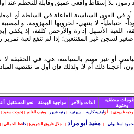
 رموز، بلا إسقاط واقعي عميق وقابلة للتحطم عند أو
و في القوى السياسية الفاعلة في السلطة أو المعارض
داً- احتياطياً- لا ينتهي- لحروبها المهزومة، والمصي
يقة، اللعبة الأسهل إدارة والأرخص كلفة، إذ يكفي إيج
غير لسجن غير المقتنعين؛ إذا لم تنفع لعبة تمرير ر
اسي أو غير مهتم بالسياسة، هي، في الحقيقة لا تع
، أعجبنا ذلك أم لا. ولذلك فإن أول ما تقتضيه المبادر
ومات منطقية
الذات والآخر
مواجهة الهيمنة
نحو المستقبل
أعم
وفئوية
او
وجيه غارودي
| |
ليفييه كاريه
| |
بييرتييه
| |
رنيه شيرر
| |
وهيب الغانم
| |
حودت
سعيد
|
|
مفيد أبو مراد
حمود استانبولي
| |
| |
جلال فاروق الشريف
| |
حا
فظ الحمالي
| |