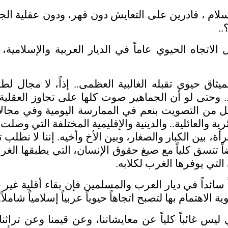
لإسلام ، قادرين على التعايش دون قهر، ودون عقلية ال
..
 الاتجاه الحيوي عاماً في الديار العربية والإسلامية
ميثاق حيوي تقبله الغالبية العظمى.. إذاً، لا مجال 
 وحتى لو أن الجماهير صوت كلها على تجاوز العقلية ا
هل من التصويت بنعم في الممارسة اليومية وفي مجالات
ية والعائلية.. والدينية والإقليمية المختلفة التي وصلت
 بين الكبار والصغار، وبين الأخ وأخيه. إننا لا نطلب 
ضاً تتسق كلياً مع صيغ حقوق الإنسان، التي يطبقها ال
التي يوفرها الغرب لكلابه.
اً سائداً في ديار العرب والمسلمين فإن بقاء أقلية غي
 الاهتمام بها لتصبح اتجاهاً حيوياً عربياً إسلامياً شاملاً.
ي ليس غائباً كلياً عن معايشاتنا، وعن قيمنا وعن ترا